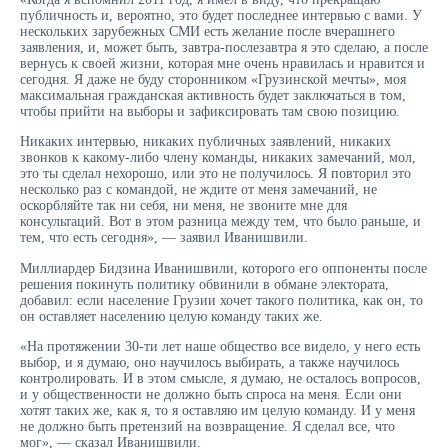
публичность и, вероятно, это будет последнее интервью с вами. У
нескольких зарубежных СМИ есть желание после вчерашнего
заявления, и, может быть, завтра-послезавтра я это сделаю, а после
вернусь к своей жизни, которая мне очень нравилась и нравится и
сегодня. Я даже не буду сторонником «Грузинской мечты», моя
максимальная гражданская активность будет заключаться в том,
чтобы прийти на выборы и зафиксировать там свою позицию.
Никаких интервью, никаких публичных заявлений, никаких
звонков к какому-либо члену команды, никаких замечаний, мол,
это ты сделал нехорошо, или это не получилось. Я повторил это
несколько раз с командой, не ждите от меня замечаний, не
оскорбляйте так ни себя, ни меня, не звоните мне для
консультаций. Вот в этом разница между тем, что было раньше, и
тем, что есть сегодня», — заявил Иванишвили.
Миллиардер Бидзина Иванишвили, которого его оппоненты после
решения покинуть политику обвинили в обмане электората,
добавил: если население Грузии хочет такого политика, как он, то
он оставляет населению целую команду таких же.
«На протяжении 30-ти лет наше общество все видело, у него есть
выбор, и я думаю, оно научилось выбирать, а также научилось
контролировать. И в этом смысле, я думаю, не осталось вопросов,
и у общественности не должно быть спроса на меня. Если они
хотят таких же, как я, то я оставляю им целую команду. И у меня
не должно быть претензий на возвращение. Я сделал все, что
мог», — сказал Иванишвили.