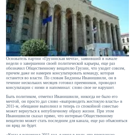
Основатель партии «Грузинская мечта», заявивший в начале
недели о завершении своей политической карьеры, еще раз
обозначил Общественному вещателю Грузии, что уходит совсем,
причем даже не намерен консультировать команду, которая
останется во власти. По словам Бидзины Иванишвили, он в
течение нескольких месяцев готовил преемников, проводил
консультации с ними и напоминал: слово свое не нарушит.
Быть политиком, отметил Иванишвили, никогда не было его
мечтой, он просто дал слово «выпроводить жестокую власть» в
2011-м, обещание выполнил и теперь со спокойной совестью
может вернуться к непубличному образу жизни. При этом
Иванишвили сказал прямо, что интервью Общественному
вещателю может стать последним для канала, еще раз объясняться
он вряд ли будет.
«Когда я вспомнил 2011 год, я имел в виду, что прекращаю