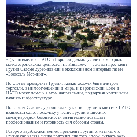
«Грузия вместе с НАТО и Европой должна усилить свою роль
маяка европейских ценностей на Кавказе», — заявила президент
Грузии Саломе Зурабишвили в эксклюзивном интервью газете
«Брюссель Морнинг».
По словам президента Грузии, Кавказ должен быть центром
торговли, взаимоотношений и мира, и Европейский Союз и
НАТО могут помочь в этом направлении, поддержав критически
важную инфраструктуру.
По словам Саломе Зурабишвили, участие Грузии в миссиях НАТО
взаимовыгодно, поскольку участие Грузии в миссиях
международной безопасности значительно повышает
профессионализм и готовность сил обороны страны.
Говоря о карабахской войне, президент Грузии отметила, что
Грузия как нельзя лучше подходит для того, чтобы сыграть роль