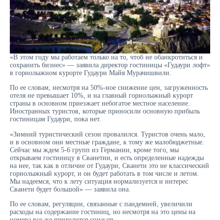
«В этом году мы работаем только на то, чтоб не обанкротиться и
сохранить бизнес» — заявила директор гостиницы «Гудаури лофт»
в горнолыжном курорте Гудаури Майя Мурачишвили.
По ее словам, несмотря на 50%-ное снижение цен, загруженность
отеля не превышает 10%, и на главный горнолыжный курорт
страны в основном приезжает небогатое местное население.
Иностранных туристов, которые приносили основную прибыль
гостиницам Гудаури, пока нет.
«Зимний туристический сезон провалился. Туристов очень мало,
и в основном они местные граждане, к тому же малобюджетные.
Сейчас мы ждем 5-6 групп из Германии, кроме того, мы
открываем гостиницу в Сванетии, и есть определенные надежды
на нее, так как в отличие от Гудаури, Сванети это не классический
горнолыжный курорт, и он будет работать в том числе и летом.
Мы надеемся, что к лету ситуация нормализуется и интерес
Сванети будет большой» — заявила она.
По ее словам, регуляции, связанные с пандемией, увеличили
расходы на содержание гостиниц, но несмотря на это цены на
номера все же приходится снижать.