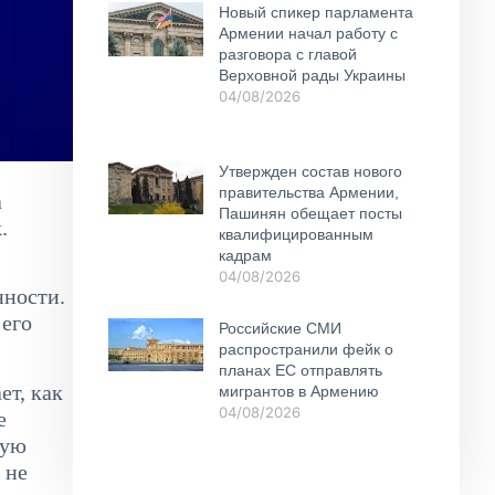
Новый спикер парламента
Армении начал работу с
разговора с главой
Верховной рады Украины
04/08/2026
Утвержден состав нового
правительства Армении,
а
Пашинян обещает посты
.
квалифицированным
кадрам
04/08/2026
нности.
 его
Российские СМИ
распространили фейк о
планах ЕС отправлять
ет, как
мигрантов в Армению
04/08/2026
е
ную
 не