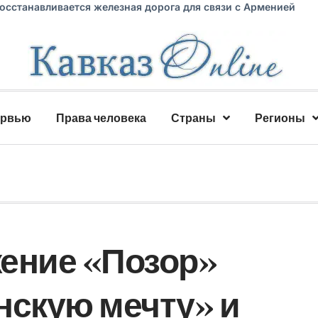
восстанавливается железная дорога для связи с Арменией
ервью
Права человека
Страны
Регионы
ение «Позор»
нскую мечту» и