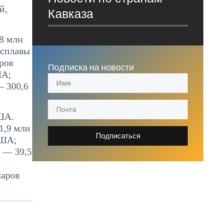
й,
Кавказа
,8 млн
осплавы
ров
Подписка на новости
ША;
 300,6
США.
1,9 млн
Подписаться
США;
 — 39,5
ларов