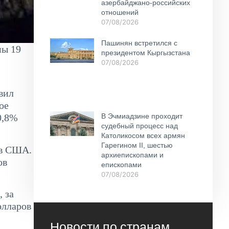
азербайджано-российских
отношений
07/08/2026
Пашинян встретился с
ны 19
президентом Кыргызстана
07/08/2026
вил
ое
В Эчмиадзине проходит
0,8%
судебный процесс над
Католикосом всех армян
Гарегином II, шестью
ов США.
архиепископами и
ов
епископами
07/08/2026
 за
олларов
Новости по странам