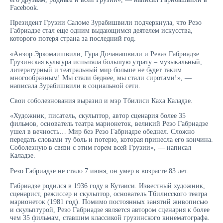
Facebook.
Президент Грузии Саломе Зурабишвили подчеркнула, что Резо
Габриадзе стал еще одним выдающимся деятелем искусства,
которого потеря страна за последний год.
«Анзор Эркомаишвили, Гура Дочанашвили и Реваз Габриадзе…
Грузинская культура испытала большую утрату – музыкальный,
литературный и театральный мир больше не будет таким
многообразным! Мы стали беднее, мы стали сиротами!», —
написала Зурабишвили в социальной сети.
Свои соболезнования выразил и мэр Тбилиси Каха Каладзе.
«Художник, писатель, скульптор, автор сценария более 35
фильмов, основатель театра марионеток, великий Резо Габриадзе
ушел в вечность… Мир без Резо Габриадзе обеднел. Сложно
передать словами ту боль и потерю, которая принесла его кончина.
Соболезную в связи с этим горем всей Грузии», — написал
Каладзе.
Резо Габриадзе не стало 7 июня, он умер в возрасте 83 лет.
Габриадзе родился в 1936 году в Кутаиси. Известный художник,
сценарист, режиссер и скульптор, основатель Тбилисского театра
марионеток (1981 год). Помимо постоянных занятий живописью
и скульптурой, Резо Габриадзе является автором сценария к более
чем 35 фильмам, ставшим классикой грузинского кинематографа.