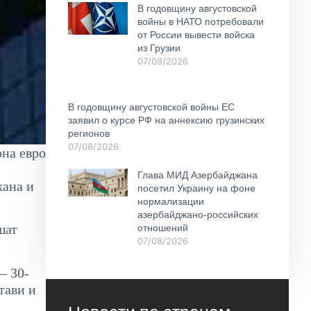
В годовщину августовской
войны в НАТО потребовали
от России вывести войска
из Грузии
07/08/2026
В годовщину августовской войны ЕС
заявил о курсе РФ на аннексию грузинских
регионов
07/08/2026
она евро
Глава МИД Азербайджана
жана и
посетил Украину на фоне
нормализации
азербайджано-российских
шат
отношений
07/08/2026
— 30-
тави и