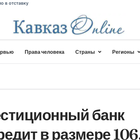
о в отставку
ервью
Права человека
Страны
Регионы
естиционный банк
едит в размере 106