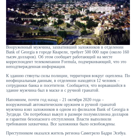
Вооруженный мужчина, захвативший заложников в отделении
Bank of Georgia в городе Кварели, требует 500 000 лари (около 160
тысяч долларов). Об этом сообщает работающий на месте
корреспондент телекомпании Formula, подчеркивающий, что это
неподтвержденная информация.
К зданию стянуты силы полиции, территория вокруг оцеплена. По
неофициальным данным, в отделении находятся 12 человек –
сотрудники банка и посетители. Сообщается, что ворвавшийся в
здание мужчина был в маске и с ручной гранатой.
Напомним, почти год назад – 21 октября 2020 года –
вооруженный автоматическим оружием и ручной гранатой
мужчина взял заложников в одном из филиалов Bank of Georgia в
Зугдиди. Он потребовал выкуп в размере полумиллиона долларов
и гарантии безопасного отступления. Власти выполнили
требования захватчика. Все заложники было освобождены.
Преступником оказался житель региона Самегрело Бадри Эсебуа.