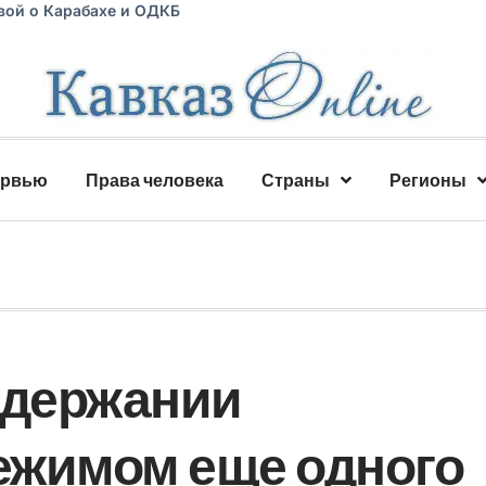
вой о Карабахе и ОДКБ
ервью
Права человека
Страны
Регионы
адержании
ежимом еще одного