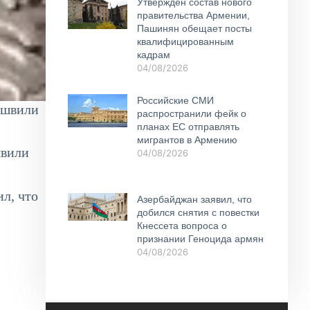
Утвержден состав нового
правительства Армении,
Пашинян обещает посты
квалифицированным
кадрам
04/08/2026
Российские СМИ
ошвили
распространили фейк о
планах ЕС отправлять
мигрантов в Армению
швили
04/08/2026
л, что
Азербайджан заявил, что
добился снятия с повестки
Кнессета вопроса о
признании Геноцида армян
04/08/2026