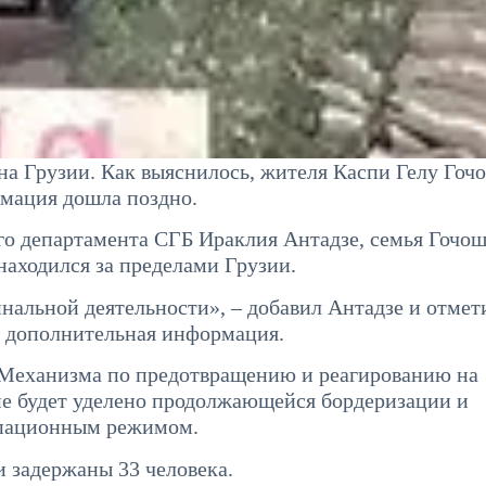
а Грузии. Как выяснилось, жителя Каспи Гелу Гоч
рмация дошла поздно.
о департамента СГБ Ираклия Антадзе, семья Гочо
находился за пределами Грузии.
нальной деятельности», – добавил Антадзе и отмети
а дополнительная информация.
е Механизма по предотвращению и реагированию на
ие будет уделено продолжающейся бордеризации и
упационным режимом.
и задержаны 33 человека.