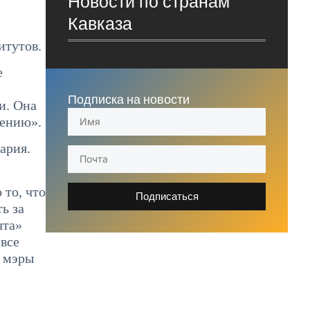
Новости по странам
Кавказа
итутов.
е
Подписка на новости
и. Она
рению».
ария.
 то, что
Подписаться
ь за
чта»
 все
в мэры