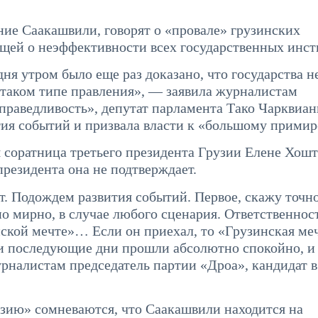
ие Саакашвили, говорят о «провале» грузинских
щей о неэффективности всех государственных инст
 утром было еще раз доказано, что государства н
и таком типе правления», — заявила журналистам
праведливость», депутат парламента Тако Чарквиан
тия событий и призвала власти к «большому прими
 соратница третьего президента Грузии Елене Хошт
резидента она не подтверждает.
т. Подождем развития событий. Первое, скажу точно
о мирно, в случае любого сценария. Ответственност
инской мечте»… Если он приехал, то «Грузинская ме
, и последующие дни прошли абсолютно спокойно, и
рналистам председатель партии «Дроа», кандидат 
узию» сомневаются, что Саакашвили находится на