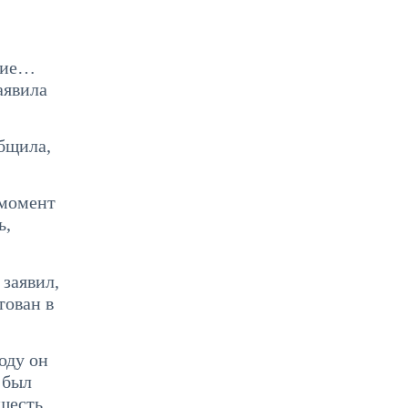
удие…
аявила
бщила,
 момент
ь,
заявил,
тован в
оду он
 был
 шесть