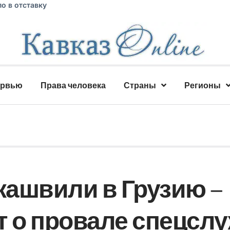
о в отставку
ервью
Права человека
Страны
Регионы
ашвили в Грузию –
т о провале спецсл