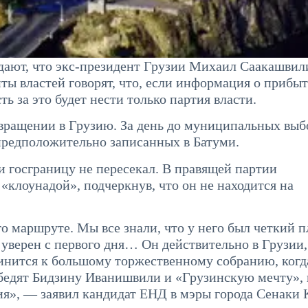
ают, что экс-президент Грузии Михаил Саакашвил
ты властей говорят, что, если информация о прибы
ь за это будет нести только партия власти.
звращении в Грузию. За день до муниципальных выб
предположительно записанных в Батуми.
 госграницу не пересекал. В правящей партии
«клоунадой», подчеркнув, что он не находится на
о маршруте. Мы все знали, что у него был четкий п
 уверен с первого дня… Он действительно в Грузии,
динится к большому торжественному собранию, когд
обедят Бидзину Иванишвили и «Грузинскую мечту», 
ития», — заявил кандидат ЕНД в мэры города Сенаки 