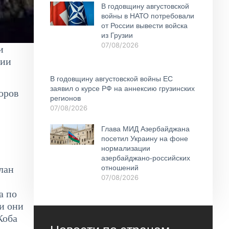
В годовщину августовской
войны в НАТО потребовали
от России вывести войска
из Грузии
07/08/2026
и
тии
В годовщину августовской войны ЕС
заявил о курсе РФ на аннексию грузинских
оров
регионов
07/08/2026
Глава МИД Азербайджана
посетил Украину на фоне
нормализации
азербайджано-российских
отношений
лан
07/08/2026
а по
и они
Коба