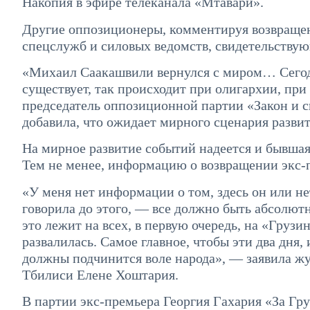
Накопия в эфире телеканала «Мтавари».
Другие оппозиционеры, комментируя возвращен
спецслужб и силовых ведомств, свидетельствую
«Михаил Саакашвили вернулся с миром… Сегодня
существует, так происходит при олигархии, пр
председатель оппозиционной партии «Закон и с
добавила, что ожидает мирного сценария разви
На мирное развитие событий надеется и бывшая
Тем не менее, информацию о возвращении экс-п
«У меня нет информации о том, здесь он или не
говорила до этого, — все должно быть абсолютн
это лежит на всех, в первую очередь, на «Груз
развалилась. Самое главное, чтобы эти два дня
должны подчинится воле народа», — заявила жу
Тбилиси Елене Хоштария.
В партии экс-премьера Георгия Гахария «За Гр