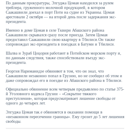
По данным прокуратуры, Элгуджа Цомая находился за рулем
трейлера, груженного молочной продукцией, в котором
Саакашвили доехал в порт Поти на судне из Украины. Цомая
арестовали 2 октября — на второй день после задержания экс-
президента.
Именно в доме Цомая в селе Тквири Абашского района
Саакашвили скрывался сразу после приезда. Затем Цомая
предоставил Саакашвили свою квартиру в Тбилиси.Он также
сопровождал экс-президента в поездках в Батуми и Тбилиси.
Шалва и Зураб Цоцория работают в Потийском морском порту и,
по данным следствия, также способствовали въезду экс-
президента.
Георгия Нариманидзе обвиняют в том, что он знал, что
Саакашвили незаконно попал в Грузию, но не сообщил об этом и
даже сопровождал его в поездке из Абашского района в Тбилиси.
Официально обвинение всем четверым предъявлено по статье 375-
й Уголовного кодекса Грузии – «Сокрытие тяжкого
преступления», которая предусматривает лишение свободы от
одного до четырех лет.
Элгуджа Цомая так.е обвиняется в оказании помощи в
«незаконном пересечении границы». Ему грозит до 5 лет лишения
свободы.