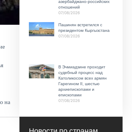
азербайджано-российских
отношений
07/08/2026
Пашинян встретился с
президентом Кыргызстана
07/08/2026
ие
ья
В Эчмиадзине проходит
судебный процесс над
Католикосом всех армян
Гарегином II, шестью
архиепископами и
епископами
07/08/2026
о на
Новости по странам