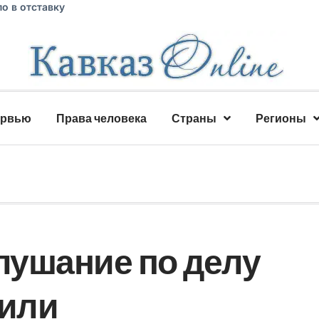
о в отставку
ервью
Права человека
Страны
Регионы
лушание по делу
или