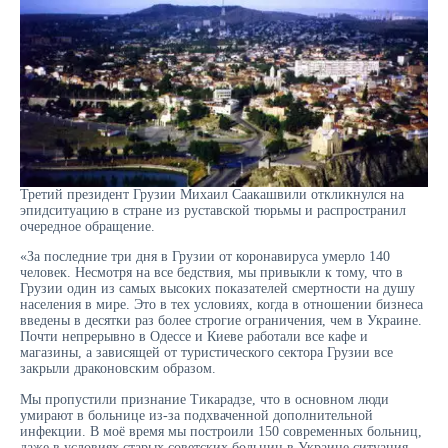
Третий президент Грузии Михаил Саакашвили откликнулся на
эпидситуацию в стране из руставской тюрьмы и распространил
очередное обращение.
«За последние три дня в Грузии от коронавируса умерло 140
человек. Несмотря на все бедствия, мы привыкли к тому, что в
Грузии один из самых высоких показателей смертности на душу
населения в мире. Это в тех условиях, когда в отношении бизнеса
введены в десятки раз более строгие ограничения, чем в Украине.
Почти непрерывно в Одессе и Киеве работали все кафе и
магазины, а зависящей от туристического сектора Грузии все
закрыли драконовским образом.
Мы пропустили признание Тикарадзе, что в основном люди
умирают в больнице из-за подхваченной дополнительной
инфекции. В моё время мы построили 150 современных больниц,
даже в условиях старых советских больниц в Украине ситуация