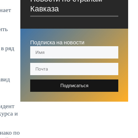
Кавказа
нает
ить
Подписка на новости
в ряд
авид
Подписаться
зидент
курса и
нако по