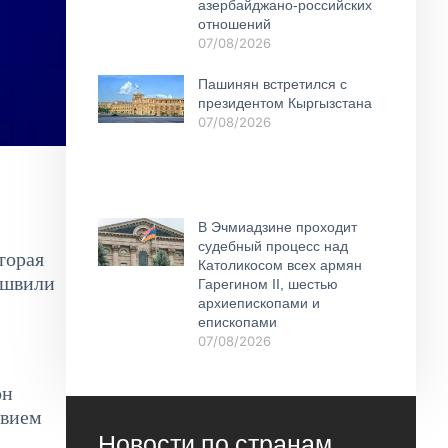
азербайджано-российских
отношений
07/08/2026
Пашинян встретился с
президентом Кыргызстана
07/08/2026
В Эчмиадзине проходит
судебный процесс над
торая
Католикосом всех армян
ишвили
Гарегином II, шестью
архиепископами и
епископами
07/08/2026
он
твием
Новости по странам