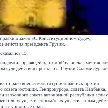
правки в закон «О Конституционном суде»,
е действия президента Грузии.
сказались 15.
инадлежит правящей партии «Грузинская мечта», ко
ном суде действия президента Грузии Саломе Зураб
меет право внести конституционный иск против
о совета юстиции, Генпрокурора, совета Нацбанка,
ли верховного совета автономной республики если 
 акта или осуществленным/не осуществленным дейс
нституционные права.