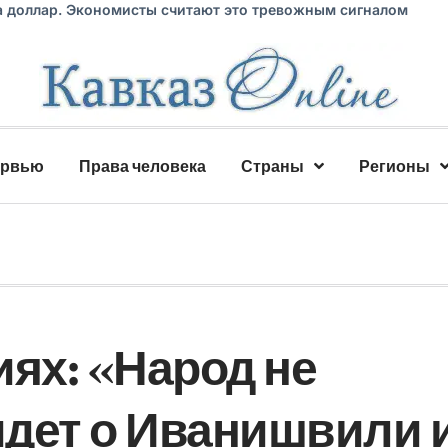
а доллар. Экономисты считают это тревожным сигналом
ервью
Права человека
Страны
Регионы
ях: «Народ не
идет о Иванишвили 