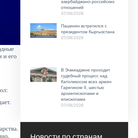
азербайджано-российских
отношений
07/08/2026
Пашинян встретился с
президентом Кыргызстана
07/08/2026
одные
 и его
В Эчмиадзине проходит
судебный процесс над
Католикосом всех армян
Гарегином II, шестью
ол:
архиепископами и
епископами
ает.
07/08/2026
арства.
Новости по странам
нно,