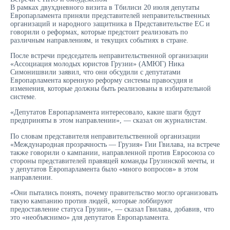
В рамках двухдневного визита в Тбилиси 20 июля депутаты
Европарламента приняли представителей неправительственных
организаций и народного защитника в Представительстве ЕС и
говорили о реформах, которые предстоит реализовать по
различным направлениям, и текущих событиях в стране.
После встречи председатель неправительственной организации
«Ассоциация молодых юристов Грузии» (АМЮГ) Ника
Симонишвили заявил, что они обсудили с депутатами
Европарламента коренную реформу системы правосудия и
изменения, которые должны быть реализованы в избирательной
системе.
«Депутатов Европарламента интересовало, какие шаги будут
предприняты в этом направлении», — сказал он журналистам.
По словам представителя неправительственной организации
«Международная прозрачность — Грузия» Гии Гвилава, на встрече
также говорили о кампании, направленной против Евросоюза со
стороны представителей правящей команды Грузинской мечты, и
у депутатов Европарламента было «много вопросов» в этом
направлении.
«Они пытались понять, почему правительство могло организовать
такую ​​кампанию против людей, которые лоббируют
предоставление статуса Грузии», — сказал Гвилава, добавив, что
это «необъяснимо» для депутатов Европарламента.