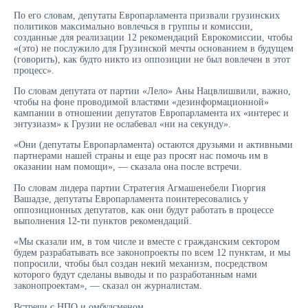
По его словам, депутаты Европарламента призвали грузинских
политиков максимально вовлечься в группы и комиссии,
созданные для реализации 12 рекомендаций Еврокомиссии, чтобы
«(это) не послужило для Грузинской мечты основанием в будущем
(говорить), как будто никто из оппозиции не был вовлечен в этот
процесс».
По словам депутата от партии «Лело» Аны Нацвлишвили, важно,
чтобы на фоне проводимой властями «дезинформационной»
кампании в отношении депутатов Европарламента их «интерес и
энтузиазм» к Грузии не ослабевал «ни на секунду».
«Они (депутаты Европарламента) остаются друзьями и активными
партнерами нашей страны и еще раз просят нас помочь им в
оказании нам помощи», — сказала она после встречи.
По словам лидера партии Стратегия Агмашенебели Гиоргия
Вашадзе, депутаты Европарламента поинтересовались у
оппозиционных депутатов, как они будут работать в процессе
выполнения 12-ти пунктов рекомендаций.
«Мы сказали им, в том числе и вместе с гражданским сектором
будем разрабатывать все законопроекты по всем 12 пунктам, и мы
попросили, чтобы был создан некий механизм, посредством
которого будут сделаны выводы и по разработанным нами
законопроектам», — сказал он журналистам.
Встречи с НПО и омбудсменом