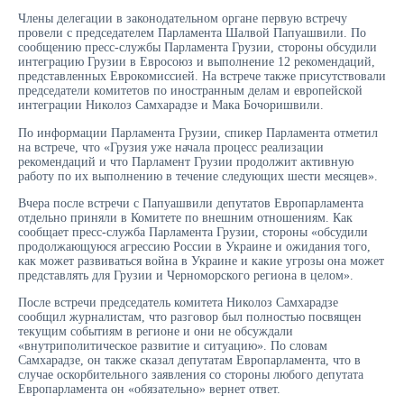
Члены делегации в законодательном органе первую встречу
провели с председателем Парламента Шалвой Папуашвили. По
сообщению пресс-службы Парламента Грузии, стороны обсудили
интеграцию Грузии в Евросоюз и выполнение 12 рекомендаций,
представленных Еврокомиссией. На встрече также присутствовали
председатели комитетов по иностранным делам и европейской
интеграции Николоз Самхарадзе и Мака Бочоришвили.
По информации Парламента Грузии, спикер Парламента отметил
на встрече, что «Грузия уже начала процесс реализации
рекомендаций и что Парламент Грузии продолжит активную
работу по их выполнению в течение следующих шести месяцев».
Вчера после встречи с Папуашвили депутатов Европарламента
отдельно приняли в Комитете по внешним отношениям. Как
сообщает пресс-служба Парламента Грузии, стороны «обсудили
продолжающуюся агрессию России в Украине и ожидания того,
как может развиваться война в Украине и какие угрозы она может
представлять для Грузии и Черноморского региона в целом».
После встречи председатель комитета Николоз Самхарадзе
сообщил журналистам, что разговор был полностью посвящен
текущим событиям в регионе и они не обсуждали
«внутриполитическое развитие и ситуацию». По словам
Самхарадзе, он также сказал депутатам Европарламента, что в
случае оскорбительного заявления со стороны любого депутата
Европарламента он «обязательно» вернет ответ.