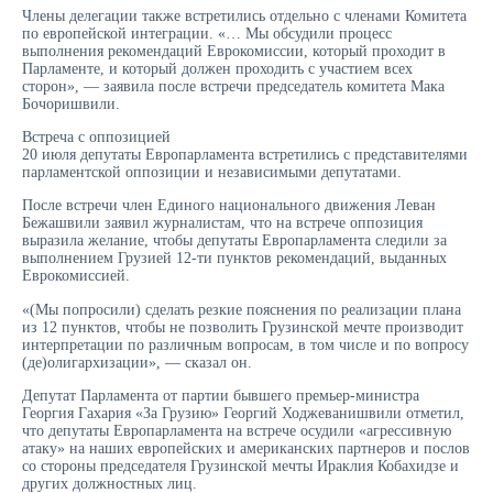
Члены делегации также встретились отдельно с членами Комитета
по европейской интеграции. «… Мы обсудили процесс
выполнения рекомендаций Еврокомиссии, который проходит в
Парламенте, и который должен проходить с участием всех
сторон», — заявила после встречи председатель комитета Мака
Бочоришвили.
Встреча с оппозицией
20 июля депутаты Европарламента встретились с представителями
парламентской оппозиции и независимыми депутатами.
После встречи член Единого национального движения Леван
Бежашвили заявил журналистам, что на встрече оппозиция
выразила желание, чтобы депутаты Европарламента следили за
выполнением Грузией 12-ти пунктов рекомендаций, выданных
Еврокомиссией.
«(Мы попросили) сделать резкие пояснения по реализации плана
из 12 пунктов, чтобы не позволить Грузинской мечте производит
интерпретации по различным вопросам, в том числе и по вопросу
(де)олигархизации», — сказал он.
Депутат Парламента от партии бывшего премьер-министра
Георгия Гахария «За Грузию» Георгий Ходжеванишвили отметил,
что депутаты Европарламента на встрече осудили «агрессивную
атаку» на наших европейских и американских партнеров и послов
со стороны председателя Грузинской мечты Ираклия Кобахидзе и
других должностных лиц.