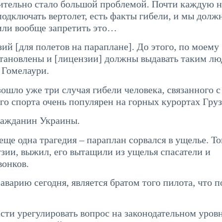
твительно стало большой проблемой. Почти каждую 
подключать вертолет, есть факты гибели, и мы долж
 или вообще запретить это…
ий [для полетов на параплане]. До этого, по моему
тановлены и [лицензии] должны выдавать таким лю
 Гомелаури.
зошло уже три случая гибели человека, связанного с
го спорта очень популярен на горных курортах Груз
гражданин Украины.
еще одна трагедия – параплан сорвался в ущелье. То
зии, выжил, его вытащили из ущелья спасатели и
вонков.
варию сегодня, является братом того пилота, что п
сти урегулировать вопрос на законодательном уровн