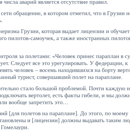
 числа аварий является отсутствие правил.
сети обращение, в котором отметил, что в Грузии н
.
неризма Грузии, которая выдает лицензии и обучает
ого пилотов-самоучек, а также иностранных пилото
онтроля за полетами: «Человек принес параплан в с
ует. Следует все это урегулировать. У федерации, к
евять человек – восемь находившихся на борту вер
ранный турист, совершавший полет на параплане.
твительно стало большой проблемой. Почти каждую 
подключать вертолет, есть факты гибели, и мы долж
 или вообще запретить это…
ий [для полетов на параплане]. До этого, по моему
тановлены и [лицензии] должны выдавать таким лю
 Гомелаури.