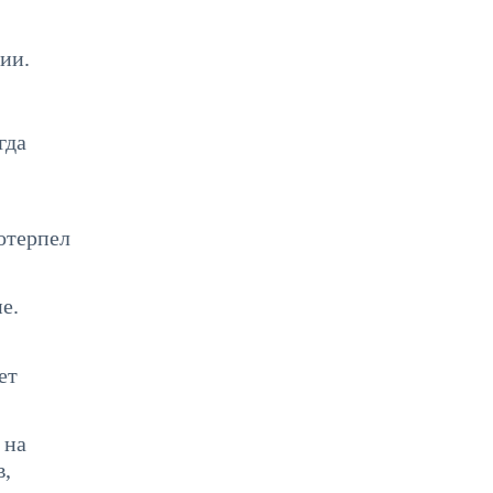
ии.
гда
отерпел
е.
ет
 на
в,