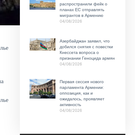
распространили фейк о
планах ЕС отправлять
мигрантов в Армению
04/08/2026
Азербайджан заявил, что
добился снятия с повестки
елье
Кнессета вопроса о
признании Геноцида армян
04/08/2026
ла
Первая сессия нового
парламента Армении:
оппозиция, как и
елье
ожидалось, проявляет
активность
04/08/2026