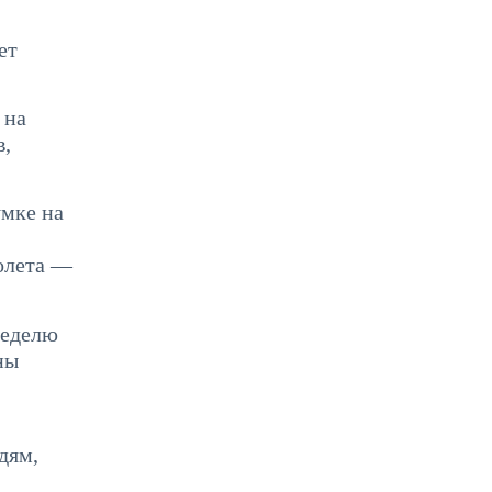
ет
 на
в,
умке на
толета —
неделю
ны
дям,