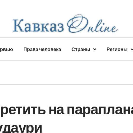
ервью
Права человека
Страны
Регионы
претить на параплан
Гудаури