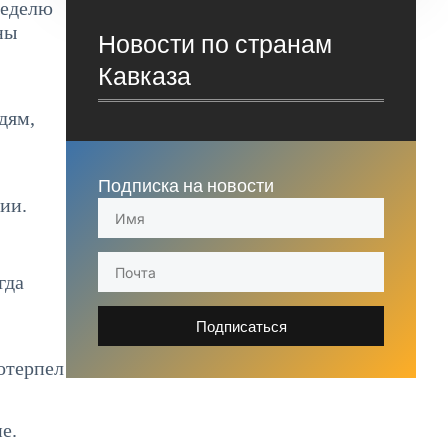
неделю
ны
Новости по странам
Кавказа
дям,
Подписка на новости
ии.
гда
Подписаться
отерпел
е.