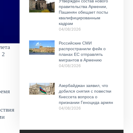
Утвержден состав нового
правительства Армении,
Пашинян обещает посты
квалифицированным
кадрам
04/08/2026
Российские СМИ
лета
распространили фейк о
 2
планах ЕС отправлять
мигрантов в Армению
04/08/2026
Азербайджан заявил, что
ремя
добился снятия с повестки
Кнессета вопроса о
признании Геноцида армян
04/08/2026
ествия
ми