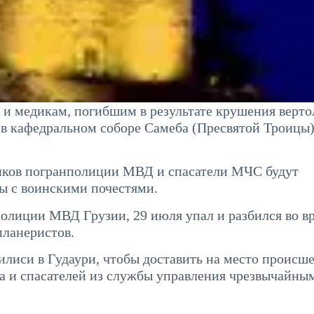
 и медикам, погибшим в результате крушения верто
в кафедральном соборе Самеба (Пресвятой Троицы)
иков погранполиции МВД и спасатели МЧС будут
ы с воинскими почестями.
лиции МВД Грузии, 29 июля упал и разбился во в
планеристов.
илиси в Гудаури, чтобы доставить на место происш
а и спасателей из службы управления чрезвычайны