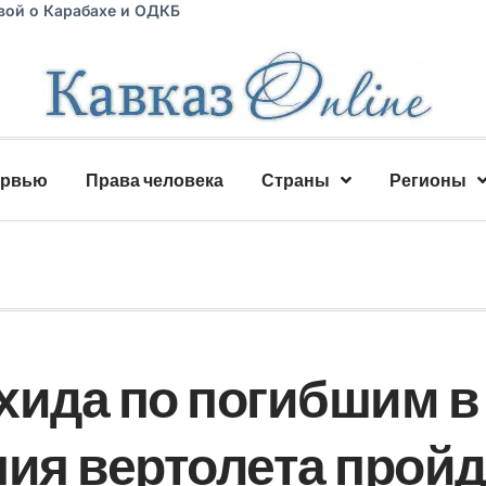
вой о Карабахе и ОДКБ
ервью
Права человека
Страны
Регионы
хида по погибшим в
ния вертолета пройд