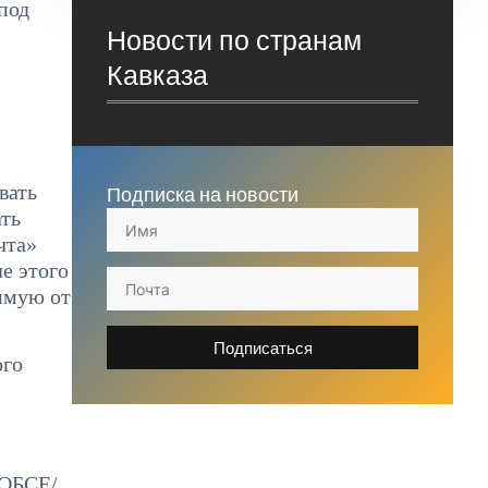
под
Новости по странам
Кавказа
вать
Подписка на новости
ать
чта»
е этого
имую от
Подписаться
ого
 ОБСЕ/