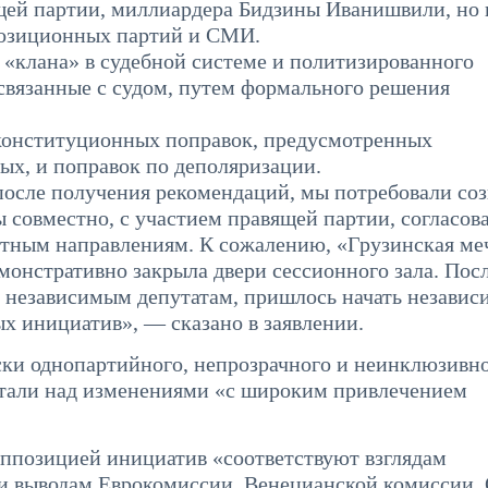
ящей партии, миллиардера Бидзины Иванишвили, но 
позиционных партий и СМИ.
 «клана» в судебной системе и политизированного
связанные с судом, путем формального решения
 конституционных поправок, предусмотренных
х, и поправок по деполяризации.
осле получения рекомендаций, мы потребовали соз
 совместно, с участием правящей партии, согласов
етным направлениям. К сожалению, «Грузинская ме
монстративно закрыла двери сессионного зала. Посл
 независимым депутатам, пришлось начать независ
ых инициатив», — сказано в заявлении.
ески однопартийного, непрозрачного и неинклюзивн
ботали над изменениями «с широким привлечением
оппозицией инициатив «соответствуют взглядам
 и выводам Еврокомиссии, Венецианской комиссии,