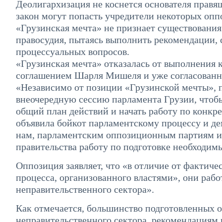
Деолигархизация не коснется основателя прав
закон могут попасть учредители некоторых оп
«Грузинская мечта» не признает существования
правосудия, пытаясь выполнить рекомендации, 
процессуальных вопросов.
«Грузинская мечта» отказалась от выполнения
соглашением Шарля Мишеля и уже согласованны
«Независимо от позиции «Грузинской мечты», п
внеочередную сессию парламента Грузии, чтобы
общий план действий и начать работу по конкр
объявила бойкот парламентскому процессу и де
нам, парламентским оппозиционным партиям и
правительства работу по подготовке необходим
Оппозиция заявляет, что «в отличие от фактич
процесса, организованного властями», они ра
неправительственного сектора».
Как отмечается, большинство подготовленных 
неправительственного сектора, рекомендациям