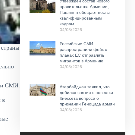
Утвержден состав нового
правительства Армении,
Пашинян обещает посты
квалифицированным
кадрам
04/08/2026
Российские СМИ
 страны
распространили фейк о
планах ЕС отправлять
мигрантов в Армению
ельно
04/08/2026
в и СМИ.
Азербайджан заявил, что
добился снятия с повестки
Кнессета вопроса о
 в
признании Геноцида армян
04/08/2026
рые