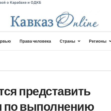
вой о Карабахе и ОДКБ
ервью
Права человека
Страны
Регионы
тся представить
н по выполнению