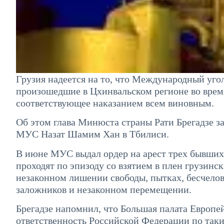
Грузия надеется на то, что Международный уго
произошедшие в Цхинвальском регионе во время
соответствующее наказанием всем виновным.
Об этом глава Минюста страны Рати Брегадзе за
МУС Назат Шамим Хан в Тбилиси.
В июне МУС выдал ордер на арест трех бывших
проходят по эпизоду со взятием в плен грузин
незаконном лишении свободы, пытках, бесчело
заложников и незаконном перемещении.
Брегадзе напомнил, что Большая палата Европе
ответственность Российской Федерации по таки