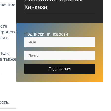
овечное
Кавказа
усте
 процесс
Подписка на новости
ся в
 Как
а также
Подписаться
и
ость.