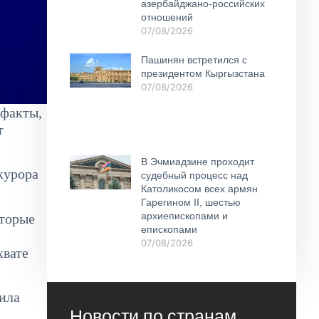
азербайджано-российских
отношений
07/08/2026
Пашинян встретился с
президентом Кыргызстана
07/08/2026
 факты,
т
В Эчмиадзине проходит
курора
судебный процесс над
Католикосом всех армян
Гарегином II, шестью
архиепископами и
оторые
епископами
07/08/2026
хвате
вила
Новости по странам