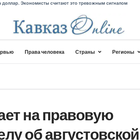
а доллар. Экономисты считают это тревожным сигналом
ервью
Права человека
Страны
Регионы
ает на правовую
елу об августовской