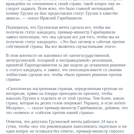
враждебно по отношению к своей стране, такой вопрос ему не
следует задавать. Всем ясно, что было главной мотивацией,
почему Грузии не был предоставлен статус Грузии в качестве
аванса», — сказал Ираклий Гарибашвили.
Подчеркнув, что Грузинская мечта сделала все, чтобы мы
получили статус кандидата, премьер-министр Гарибашвили
заявил оппозиции, что «вы сделали все для того, чтобы мы не
получили статус кандидата». «Это был заговор и саботаж против
собственной страны. Вы все являетесь соучастниками этого».
В этом контексте он напомнил об «антигосударственной,
антигрузинской, позорной и несправедливой» резолюции,
принятой Европарламентом за две недели до оглашения решения
о статусе кандидата, и заявил, что оппозиция вместе со своими
лоббистами сделали все, чтобы «было принято решение против
страны».
«Скептически настроенным странам, определенным группам по
интересам, прямо на блюдце преподнесли причину, чтобы
наказать Грузию и отделить ее от этой группы. Тем более, какую
страну, которая на десять голов опережает Украину, и если хотите
Молдову», — сказал премьер-министр Гарибашвили, добавив, что
это «измена» и «саботаж против нашей страны».
Отметив, что депутаты Грузинской мечты работают 24 часа в
сутки, чтобы «все эти рекомендации выполнялись тщательно и ни
один вопрос не оставался без ответа», премьер-министр спросил