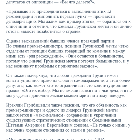
депутатов от оппозиции — «Вы что делаете?».
«Призываю вас присоединиться к выполнению этих 12
рекомендаций и выполнить первый пункт — произвести
деполяризацию. Мы дадим вам пример этого», — обратился он к
оппозиции и отметил, что команда Грузинской мечты и он лично
готовы «вместе позаботиться о стране».
Оценка высказываний бывших членов правящей партии
По словам премьер-министра, позиции Грузинской мечты четко
отделены от позиций бывших товарищей по команде и между
ними есть «ряд расхождений». «Они остаются в большинстве,
потому что (иначе) Грузинская мечта потеряет большинство, и у
нас возникнут проблемы с принятием законов».
Он также подчеркнул, что любой гражданин Грузии имеет
конституционное право на слово и самовыражение, а «тем более
депутаты, как может кто-то ограничивать это конституционное
право». «Это их выбор. Мы не вмешиваемся ни в чьи дела, и я не
могу сделать дополнительные комментарии по этому поводу».
Ираклий Гарибашвили также пояснил, что его обязанность как
премьер-министра и одного из лидеров Грузинской мечты
заключается в «максимальном» сохранении и укреплении
существующих стратегических отношений с Соединенными
Штатами Америки и Европейским союзом. «Не только с ними, у
нас очень хорошие отношения со всеми в регионе».
«Моя позиция проста и однозначна — у нас с США