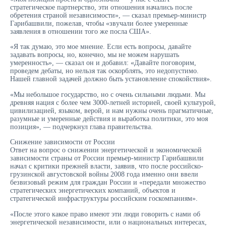
стратегическое партнерство, эти отношения начались после
обретения страной независимости», — сказал премьер-министр
Гарибашвили, пожелав, чтобы «звучали более умеренные
заявления в отношении того же посла США».
«Я так думаю, это мое мнение. Если есть вопросы, давайте
задавать вопросы, но, конечно, мы не можем нарушать
умеренность», — сказал он и добавил: «Давайте поговорим,
проведем дебаты, но нельзя так оскорблять, это недопустимо.
Нашей главной задачей должно быть установление спокойствия».
«Мы небольшое государство, но с очень сильными людьми. Мы
древняя нация с более чем 3000-летней историей, своей культурой,
цивилизацией, языком, верой, и нам нужны очень прагматичные,
разумные и умеренные действия и выработка политики, это моя
позиция», — подчеркнул глава правительства.
Снижение зависимости от России
Ответ на вопрос о снижении энергетической и экономической
зависимости страны от России премьер-министр Гарибашвили
начал с критики прежней власти, заявив, что после российско-
грузинской августовской войны 2008 года именно они ввели
безвизовый режим для граждан России и «передали множество
стратегических энергетических компаний, объектов и
стратегической инфраструктуры российским госкомпаниям».
«После этого какое право имеют эти люди говорить с нами об
энергетической независимости, или о национальных интересах,