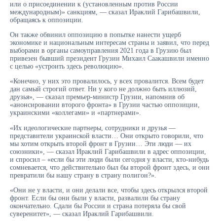
или о присоединении к (установленным против России
международным)» санкциям, — сказал Ираклий Гарибашвили,
обращаясь к оппозиции.
Он также обвинил оппозицию в попытке нанести ущерб
экономике и национальным интересам страны и заявил, что перед
выборами в органы самоуправления 2021 года в Грузию был
привезен бывший президент Грузии Михаил Саакашвили именно
с целью «устроить здесь революцию».
«Конечно, у них это провалилось, у всех провалится. Всем будет
дан самый строгий ответ. Ни у кого не должно быть иллюзий,
друзья», — сказал премьер-министр Грузии, напомнив об
«анонсировании второго фронта» в Грузии частью оппозиции,
украинскими «коллегами» и «партнерами».
«Их идеологические партнеры, сотрудники и друзья —
представители украинской власти… Они открыто говорили, что
мы хотим открыть второй фронт в Грузии… Эти люди — их
союзники», — сказал Ираклий Гарибашвили в адрес оппозиции,
и спросил – «если бы эти люди были сегодня у власти, кто-нибудь
сомневается, что действительно был бы второй фронт здесь, и они
превратили бы нашу страну в страну полигон?».
«Они не у власти, и они делали все, чтобы здесь открылся второй
фронт. Если бы они были у власти, развалили бы страну
окончательно. Сдали бы России и страна потеряла бы свой
суверенитет», — сказал Ираклий Гарибашвили.