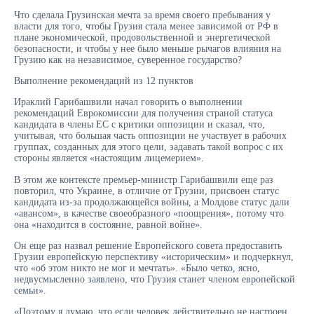
Что сделала Грузинская мечта за время своего пребывания у
власти для того, чтобы Грузия стала менее зависимой от РФ в
плане экономической, продовольственной и энергетической
безопасности, и чтобы у нее было меньше рычагов влияния на
Грузию как на независимое, суверенное государство?
Выполнение рекомендаций из 12 пунктов
Ираклий Гарибашвили начал говорить о выполнении
рекомендаций Еврокомиссии для получения страной статуса
кандидата в члены ЕС с критики оппозиции и сказал, что,
учитывая, что большая часть оппозиции не участвует в рабочих
группах, созданных для этого цели, задавать такой вопрос с их
стороны является «настоящим лицемерием».
В этом же контексте премьер-министр Гарибашвили еще раз
повторил, что Украине, в отличие от Грузии, присвоен статус
кандидата из-за продолжающейся войны, а Молдове статус дали
«авансом», в качестве своеобразного «поощрения», потому что
она «находится в состояние, равной войне».
Он еще раз назвал решение Европейского совета предоставить
Грузии европейскую перспективу «историческим» и подчеркнул,
что «об этом никто не мог и мечтать». «Было четко, ясно,
недвусмысленно заявлено, что Грузия станет членом европейской
семьи».
«Поэтому я думаю, что если человек действительно не настроен