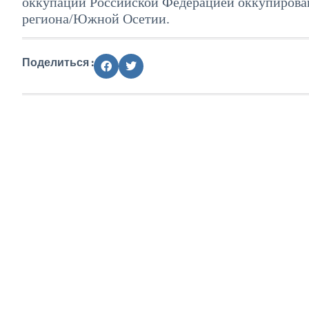
оккупации Российской Федерацией оккупирован
региона/Южной Осетии.
Поделиться :