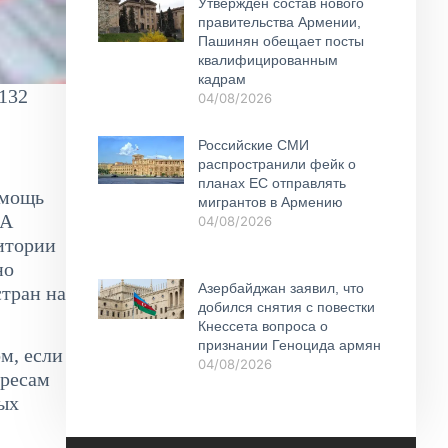
Утвержден состав нового
правительства Армении,
Пашинян обещает посты
квалифицированным
кадрам
132
04/08/2026
Российские СМИ
распространили фейк о
планах ЕС отправлять
омощь
мигрантов в Армению
ША
04/08/2026
итории
но
Азербайджан заявил, что
стран на
добился снятия с повестки
Кнессета вопроса о
признании Геноцида армян
м, если
04/08/2026
ересам
ных