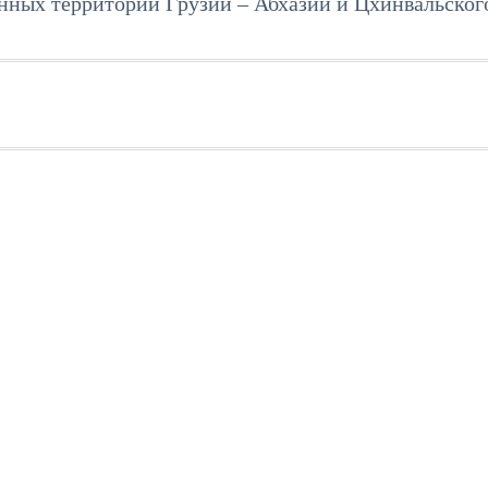
ных территорий Грузии – Абхазии и Цхинвальског