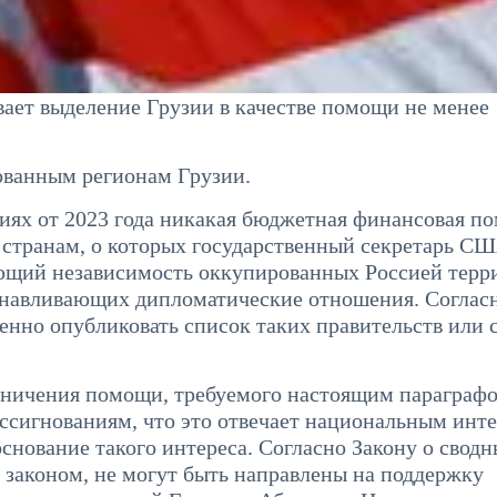
ает выделение Грузии в качестве помощи не менее 
ованным регионам Грузии.
ниях от 2023 года никакая бюджетная финансовая п
 странам, о которых государственный секретарь С
ающий независимость оккупированных Россией терр
анавливающих дипломатические отношения. Соглас
нно опубликовать список таких правительств или 
раничения помощи, требуемого настоящим параграфо
ссигнованиям, что это отвечает национальным инт
нование такого интереса. Согласно Закону о свод
 законом, не могут быть направлены на поддержку