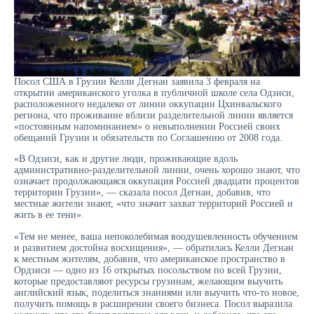
Посол США в Грузии Келли Дегнан заявила 3 ​​февраля на
открытии американского уголка в публичной школе села Одзиси,
расположенного недалеко от линии оккупации Цхинвальского
региона, что проживание вблизи разделительной линии является
«постоянным напоминанием» о невыполнении Россией своих
обещаний Грузии и обязательств по Соглашению от 2008 года.
«В Одзиси, как и другие люди, проживающие вдоль
административно-разделительной линии, очень хорошо знают, что
означает продолжающаяся оккупация Россией двадцати процентов
территории Грузии», — сказала посол Дегнан, добавив, что
местные жители знают, «что значит захват территорий Россией и
жить в ее тени».
«Тем не менее, ваша непоколебимая воодушевленность обучением
и развитием достойна восхищения», — обратилась Келли Дегнан
к местным жителям, добавив, что американское пространство в
Ордзиси — одно из 16 открытых посольством по всей Грузии,
которые предоставляют ресурсы грузинам, желающим выучить
английский язык, поделиться знаниями или выучить что-то новое,
получить помощь в расширении своего бизнеса. Посол выразила