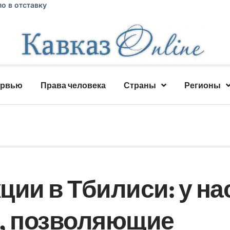
о в отставку
ервью
Права человека
Страны
Регионы
ции в Тбилиси: у на
ы, позволяющие