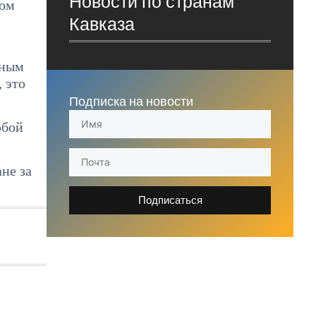
Новости по странам
вом
Кавказа
рным
 это
Подписка на новости
юбой
не за
Подписаться