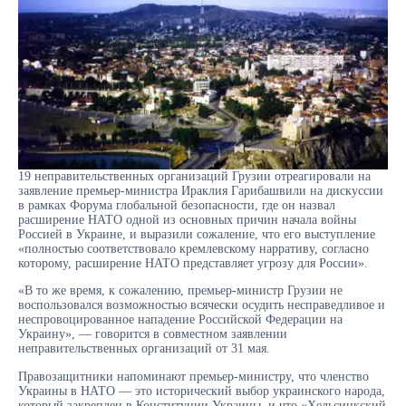
19 неправительственных организаций Грузии отреагировали на
заявление премьер-министра Ираклия Гарибашвили на дискуссии
в рамках Форума глобальной безопасности, где он назвал
расширение НАТО одной из основных причин начала войны
Россией в Украине, и выразили сожаление, что его выступление
«полностью соответствовало кремлевскому нарративу, согласно
которому, расширение НАТО представляет угрозу для России».
«В то же время, к сожалению, премьер-министр Грузии не
воспользовался возможностью всячески осудить несправедливое и
неспровоцированное нападение Российской Федерации на
Украину», — говорится в совместном заявлении
неправительственных организаций от 31 мая.
Правозащитники напоминают премьер-министру, что членство
Украины в НАТО — это исторический выбор украинского народа,
который закреплен в Конституции Украины, и что «Хельсинкский