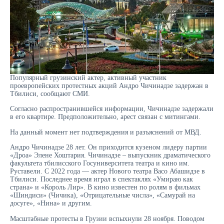
Популярный грузинский актер, активный участник
проевропейских протестных акций Андро Чичинадзе задержан в
Тбилиси, сообщают СМИ.
Согласно распространившейся информации, Чичинадзе задержали
в его квартире. Предположительно, арест связан с митингами.
На данный момент нет подтверждения и разъяснений от МВД.
Андро Чичинадзе 28 лет. Он приходится кузеном лидеру партии
«Дроа» Элене Хоштария. Чичинадзе – выпускник драматического
факультета тбилисского Госуниверситета театра и кино им.
Руставели. С 2022 года — актер Нового театра Васо Абашидзе в
Тбилиси. Последнее время играл в спектаклях «Умираю как
страна» и «Король Лир». В кино известен по ролям в фильмах
«Шиндиси» (Чичика), «Отрицательные числа», «Самурай на
досуге», «Нина» и другим.
Масштабные протесты в Грузии вспыхнули 28 ноября. Поводом