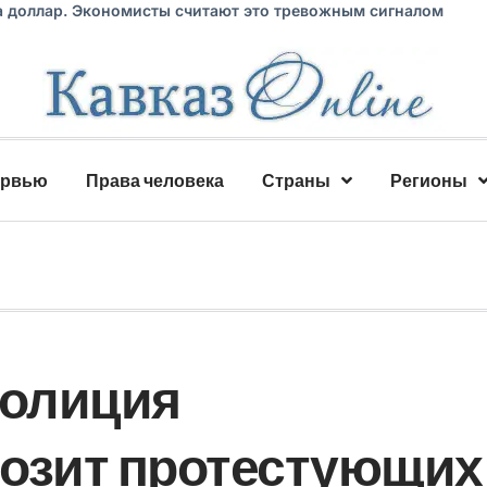
а доллар. Экономисты считают это тревожным сигналом
ервью
Права человека
Страны
Регионы
полиция
озит протестующих