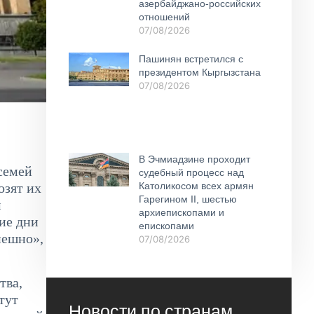
азербайджано-российских
отношений
07/08/2026
Пашинян встретился с
президентом Кыргызстана
07/08/2026
В Эчмиадзине проходит
семей
судебный процесс над
Католикосом всех армян
озят их
Гарегином II, шестью
м
архиепископами и
ие дни
епископами
пешно»,
07/08/2026
тва,
тут
Новости по странам