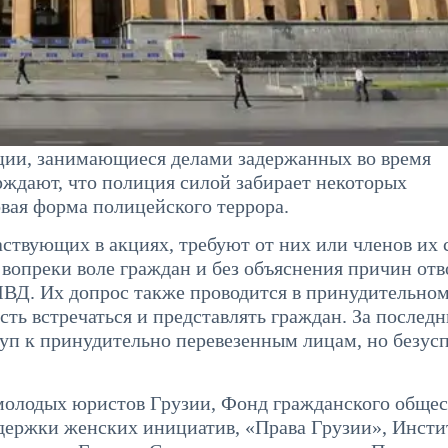
ции, занимающиеся делами задержанных во время
рждают, что полиция силой забирает некоторых
вая форма полицейского террора.
ствующих в акциях, требуют от них или членов их 
 вопреки воле граждан и без объяснения причин отв
ВД. Их допрос также проводится в принудительно
ть встречаться и представлять граждан. За последн
туп к принудительно перевезенным лицам, но безус
молодых юристов Грузии, Фонд гражданского общес
поддержки женских инициатив, «Права Грузии», Инсти