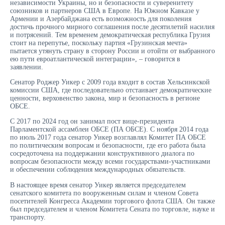
независимости Украины, но и безопасности и суверенитету
союзников и партнеров США в Европе. На Южном Кавказе у
Армении и Азербайджана есть возможность для поколения
достичь прочного мирного соглашения после десятилетий насилия
и потрясений. Тем временем демократическая республика Грузия
стоит на перепутье, поскольку партия «Грузинская мечта»
пытается утянуть страну в сторону России и отойти от выбранного
ею пути евроатлантической интеграции», – говорится в
заявлении.
Сенатор Роджер Уикер с 2009 года входит в состав Хельсинкской
комиссии США, где последовательно отстаивает демократические
ценности, верховенство закона, мир и безопасность в регионе
ОБСЕ.
С 2017 по 2024 год он занимал пост вице-президента
Парламентской ассамблеи ОБСЕ (ПА ОБСЕ). С ноября 2014 года
по июль 2017 года сенатор Уикер возглавлял Комитет ПА ОБСЕ
по политическим вопросам и безопасности, где его работа была
сосредоточена на поддержании конструктивного диалога по
вопросам безопасности между всеми государствами-участниками
и обеспечении соблюдения международных обязательств.
В настоящее время сенатор Уикер является председателем
сенатского комитета по вооруженным силам и членом Совета
посетителей Конгресса Академии торгового флота США. Он также
был председателем и членом Комитета Сената по торговле, науке и
транспорту.