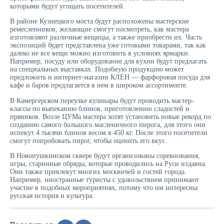
которыми будут угощать посетителей.
В районе Кузнецкого моста будут расположены мастерские
ремесленников, желающие смогут посмотреть, как мастера
изготовляют различные вещицы, а также приобрести их. Часть
экспозиций будет представлена уже готовыми товарами, так как
далеко не все вещи можно изготовить в условиях ярмарки.
Например, посуду или оборудование для кухни будут предлагать
на специальных выставках. Подобную продукцию может
предложить и интернет-магазин
КЛЕН — фарфоровая посуда для
кафе и баров
предлагается в нем в широком ассортименте.
В Камергерском переулке кулинары будут проводить мастер-
классы по выпеканию блинов, приготовлению сладостей и
пряников. Возле ЦУМа мастера хотят установить новые рекорд по
созданию самого большого масленичного пирога, для этого они
испекут 4 тысячи блинов весом в 450 кг. После этого посетители
смогут попробовать пирог, чтобы оценить его вкус.
В Новопушкинском сквере будут организованы соревнования,
игры, старинные обряды, которые проводились на Руси издавна.
Они также привлекут многих москвичей и гостей города.
Например, иностранные туристы с удовольствием принимают
участие в подобных мероприятиях, потому что им интересны
русская история и культура.