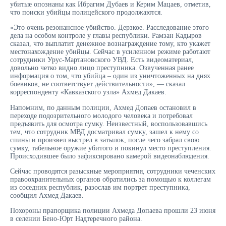
убитые опознаны как Ибрагим Дубаев и Керим Мацаев, отметив,
что поиски убийцы полицейского продолжаются.
«Это очень резонансное убийство. Дерзкое. Расследование этого
дела на особом контроле у главы республики. Рамзан Кадыров
сказал, что выплатит денежное вознаграждение тому, кто укажет
местонахождение убийцы. Сейчас в усиленном режиме работают
сотрудники Урус-Мартановского УВД. Есть видеоматериал,
довольно четко видно лицо преступника. Озвученная ранее
информация о том, что убийца – один из уничтоженных на днях
боевиков, не соответствует действительности», — сказал
корреспонденту «Кавказского узла» Ахмед Дакаев.
Напомним, по данным полиции, Ахмед Допаев остановил в
переходе подозрительного молодого человека и потребовал
предъявить для осмотра сумку. Неизвестный, воспользовавшись
тем, что сотрудник МВД досматривал сумку, зашел к нему со
спины и произвел выстрел в затылок, после чего забрал свою
сумку, табельное оружие убитого и покинул место преступления.
Происходившее было зафиксировано камерой видеонаблюдения.
Сейчас проводятся разыскные мероприятия, сотрудники чеченских
правоохранительных органов обратились за помощью к коллегам
из соседних республик, разослав им портрет преступника,
сообщил Ахмед Дакаев.
Похороны прапорщика полиции Ахмеда Допаева прошли 23 июня
в селении Бено-Юрт Надтеречного района.