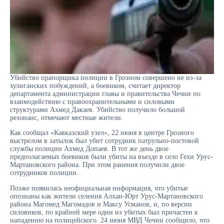
Убийство прапорщика полиции в Грозном совершено не из-за
хулиганских побуждений, а боевиком, считает директор
департамента администрации главы и правительства Чечни по
взаимодействию с правоохранительными и силовыми
структурами Ахмед Дакаев. Убийство получило большой
резонанс, отмечают местные жители.
Как сообщал «Кавказский узел», 22 июня в центре Грозного
выстрелом в затылок был убит сотрудник патрульно-постовой
службы полиции Ахмед Допаев. В тот же день двое
предполагаемых боевиков были убиты на въезде в село Гехи Урус-
Мартановского района. При этом ранения получили двое
сотрудников полиции.
Позже появилась неофициальная информация, что убитые
опознаны как жители селения Алхан-Юрт Урус-Мартановского
района Магомед Магомадов и Максу Усманов, и, по версии
силовиков, по крайней мере один из убитых был причастен к
нападению на полицейского. 24 июня МВД Чечни сообщило, что