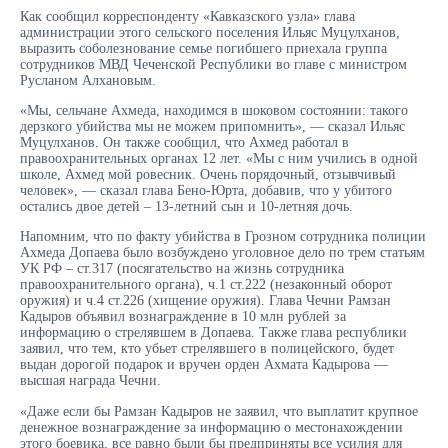
Как сообщил корреспонденту «Кавказского узла» глава
администрации этого сельского поселения Ильяс Муцулханов,
выразить соболезнование семье погибшего приехала группа
сотрудников МВД Чеченской Республики во главе с министром
Русланом Алхановым.
«Мы, сельчане Ахмеда, находимся в шоковом состоянии: такого
дерзкого убийства мы не можем припомнить», — сказал Ильяс
Муцулханов. Он также сообщил, что Ахмед работал в
правоохранительных органах 12 лет. «Мы с ним учились в одной
школе, Ахмед мой ровесник. Очень порядочный, отзывчивый
человек», — сказал глава Бено-Юрта, добавив, что у убитого
остались двое детей – 13-летний сын и 10-летняя дочь.
Напомним, что по факту убийства в Грозном сотрудника полиции
Ахмеда Допаева было возбуждено уголовное дело по трем статьям
УК РФ – ст.317 (посягательство на жизнь сотрудника
правоохранительного органа), ч.1 ст.222 (незаконный оборот
оружия) и ч.4 ст.226 (хищение оружия). Глава Чечни Рамзан
Кадыров объявил вознаграждение в 10 млн рублей за
информацию о стрелявшем в Допаева. Также глава республики
заявил, что тем, кто убьет стрелявшего в полицейского, будет
выдан дорогой подарок и вручен орден Ахмата Кадырова —
высшая награда Чечни.
«Даже если бы Рамзан Кадыров не заявил, что выплатит крупное
денежное вознаграждение за информацию о местонахождении
этого боевика, все равно были бы предприняты все усилия для