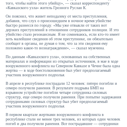
того, чтобы найти этого убийцу», — сказал корреспонденту
«Кавказского узла» житель Грозного Руслан К.
Он пояснил, что живет неподалеку от места преступления,
добавив, что слух о произошедшем в ночное время убийстве
быстро разнесся по городу. «Мы уже отвыкли от таких вот
дерзких преступлений в отношении сотрудников полиции. И это
убийство стало резонансным. Я не сомневаюсь, если кто-то имеет
хоть малейшие сведения об этом преступнике, он обязательно
сообщит в органы, не думая о том, что за эти сведения ему
положено какое-то вознаграждение», — сказал мужчина.
По данным «Кавказского узла», основанных на собственных
материалах и информации из открытых источников, в мае в ходе
вооруженного конфликта на Северном Кавказе в Чечне была одна
жертва — в ходе боестолкновения был убит предполагаемый
участник вооруженного подполья.
В апреле в республике пострадали 12 человек: пятеро погибли и
семеро получили ранения. В результате подрыва БМП на
взрывном устройстве погибли четыре сотрудника силовых
структур, еще семеро получили ранения. При попытке задержания
сотрудниками силовых структур был убит предполагаемый
участник вооруженного подполья.
В первом квартале жертвами вооруженного конфликта в
республике стали не менее трех человек, из которых один человек
погиб и два получили ранения. Все пострадавшие — сотрудники