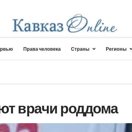
ервью
Права человека
Страны
Регионы
уют врачи роддома