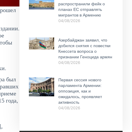
распространили фейк о
прошел
планах ЕС отправлять
мигрантов в Армению
04/08/2026
здании.
ое
Азербайджан заявил, что
Чтобы
добился снятия с повестки
Кнессета вопроса о
признании Геноцида армян
04/08/2026
ки.
ра был
Первая сессия нового
гравших
парламента Армении:
оппозиция, как и
приеме
ожидалось, проявляет
5 года,
активность
04/08/2026
,