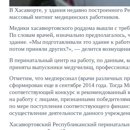
В Хасавюрте, у здания недавно построенного Р
массовый митинг медицинских работников.
Медики хасавюртовского роддома вышли с треб
По словам врачей, изначально предполагалось, 
здание. «Мы подготавливали это здание к работ
потом приняли других?», — делится возмущени
В перинатальный центр на работу, по данным, 
приняты выпускники медучилищ, профессионал
Отметим, что медперсонал (врачи различных п
сформирован еще в сентябре 2014 года. Тогда 
соответствующий конкурс и рекомендованный к 
на работу с лицами, признанными победителями 
по мере поступления соответствующего финан
осуществление деятельности данного учрежден
Хасавюртовский Республиканский перинатальны