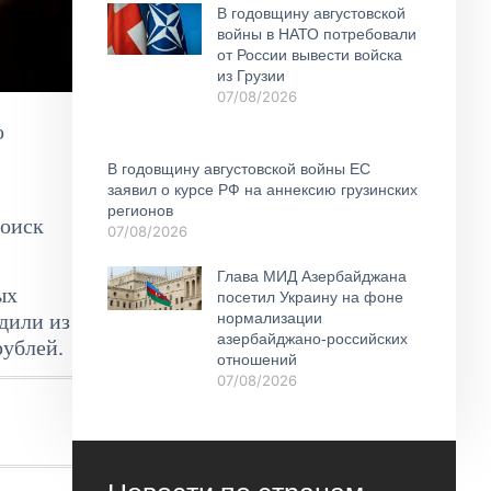
В годовщину августовской
войны в НАТО потребовали
от России вывести войска
из Грузии
07/08/2026
о
В годовщину августовской войны ЕС
заявил о курсе РФ на аннексию грузинских
регионов
поиск
07/08/2026
Глава МИД Азербайджана
ых
посетил Украину на фоне
дили из
нормализации
азербайджано-российских
рублей.
отношений
07/08/2026