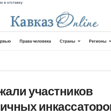
о в отставку
ервью
Права человека
Страны
Регионы
ржали участников
личных инкассаторо