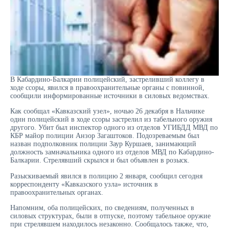
В Кабардино-Балкарии полицейский, застреливший коллегу в
ходе ссоры, явился в правоохранительные органы с повинной,
сообщили информированные источники в силовых ведомствах.
Как сообщал «Кавказский узел», ночью 26 декабря в Нальчике
один полицейский в ходе ссоры застрелил из табельного оружия
другого. Убит был инспектор одного из отделов УГИБДД МВД по
КБР майор полиции Анзор Загаштоков. Подозреваемым был
назван подполковник полиции Заур Куршаев, занимающий
должность замначальника одного из отделов МВД по Кабардино-
Балкарии. Стрелявший скрылся и был объявлен в розыск.
Разыскиваемый явился в полицию 2 января, сообщил сегодня
корреспонденту «Кавказского узла» источник в
правоохранительных органах.
Напомним, оба полицейских, по сведениям, полученных в
силовых структурах, были в отпуске, поэтому табельное оружие
при стрелявшем находилось незаконно. Сообщалось также, что,