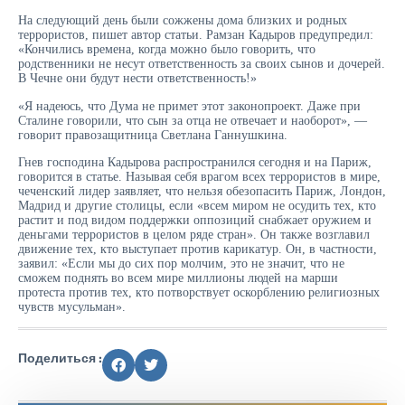
На следующий день были сожжены дома близких и родных
террористов, пишет автор статьи. Рамзан Кадыров предупредил:
«Кончились времена, когда можно было говорить, что
родственники не несут ответственность за своих сынов и дочерей.
В Чечне они будут нести ответственность!»
«Я надеюсь, что Дума не примет этот законопроект. Даже при
Сталине говорили, что сын за отца не отвечает и наоборот», —
говорит правозащитница Светлана Ганнушкина.
Гнев господина Кадырова распространился сегодня и на Париж,
говорится в статье. Называя себя врагом всех террористов в мире,
чеченский лидер заявляет, что нельзя обезопасить Париж, Лондон,
Мадрид и другие столицы, если «всем миром не осудить тех, кто
растит и под видом поддержки оппозиций снабжает оружием и
деньгами террористов в целом ряде стран». Он также возглавил
движение тех, кто выступает против карикатур. Он, в частности,
заявил: «Если мы до сих пор молчим, это не значит, что не
сможем поднять во всем мире миллионы людей на марши
протеста против тех, кто потворствует оскорблению религиозных
чувств мусульман».
Поделиться :