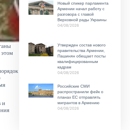
Новый спикер парламента
Армении начал работу с
разговора с главой
Верховной рады Украины
04/08/2026
Утвержден состав нового
ганы
правительства Армении,
 этом
Пашинян обещает посты
квалифицированным
кадрам
порядок
04/08/2026
е
мя
Российские СМИ
распространили фейк о
планах ЕС отправлять
 и
мигрантов в Армению
04/08/2026
ения