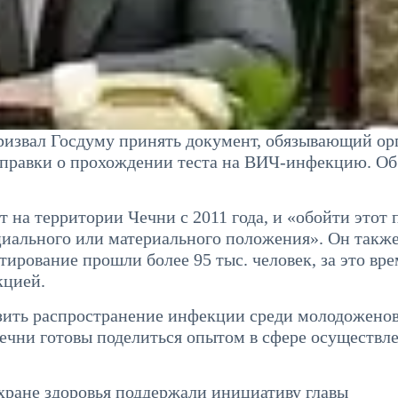
ризвал Госдуму принять документ, обязывающий ор
правки о прохождении теста на ВИЧ-инфекцию. Об
т на территории Чечни с 2011 года, и «обойти этот 
циального или материального положения». Он такж
тирование прошли более 95 тыс. человек, за это вре
кцией.
зить распространение инфекции среди молодоженов
ечни готовы поделиться опытом в сфере осуществл
охране здоровья поддержали инициативу главы