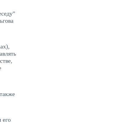
еседу”
ьгова
ах),
авлять
стве,
е
 также
 его