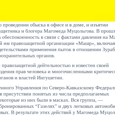
о проведении обыска в офисе и в доме, и изъятии
защитника и блогера Магомеда Муцольгова. В прош
а обеспокоенность в связи с фактами давления на М
ой им правозащитной организации «Машр», включая
детельствами применения пыток в отношении Зураб
оохранительных органов.
 правозащитной дейтельностью и известен своей
юдения прав человека и многочисленными критиче
рганов и властей Ингушетии.
венного Управления по Северо-Кавказскому Федера
в присутствии понятых из числа предполагаемых
которые из них были в масках. Вся группа, —
бронированных “Газелях” и двух легковых автомоби
вых. В результате этих действий у Магомеда Муцол