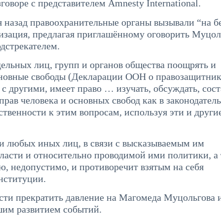
оворе с представителем Amnesty International.
 назад правоохранительные органы вызывали “на б
анизация, предлагая приглашённому оговорить Муцол
одстрекателем.
дельных лиц, групп и органов общества поощрять и
новные свободы (Декларации ООН о правозащитник
с другими, имеет право … изучать, обсуждать, сост
рав человека и основных свобод как в законодатель
ственности к этим вопросам, используя эти и други
 и любых иных лиц, в связи с высказываемым им
ласти и относительно проводимой ими политики, а
ю, недопустимо, и противоречит взятым на себя
нституции.
асти прекратить давление на Магомеда Муцольгова и
йшим развитием событий.