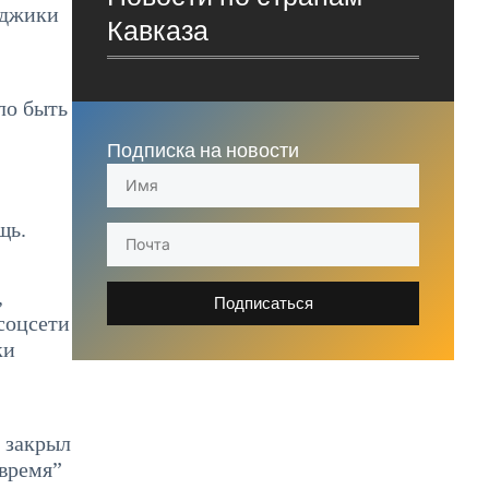
йджики
Кавказа
ло быть
Подписка на новости
щь.
,
Подписаться
соцсети
ки
ы закрыл
 время”