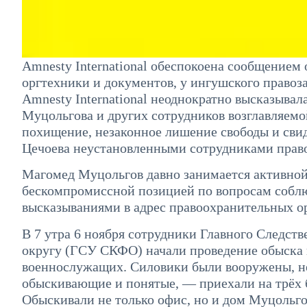
Amnesty International обеспокоена сообщением 
оргтехники и документов, у ингушского право
Amnesty International неоднократно высказывал
Муцольгова и других сотрудников возглавляем
похищение, незаконное лишение свободы и сви
Цечоева неустановленными сотрудниками прав
Магомед Муцольгов давно занимается активной
бескомпромиссной позицией по вопросам собл
высказываниями в адрес правоохранительных о
В 7 утра 6 ноября сотрудники Главного Следст
округу (ГСУ СКФО) начали проведение обыска 
военнослужащих. Силовики были вооружены, не
обыскивающие и понятые, — приехали на трёх 
Обыскивали не только офис, но и дом Муцольго