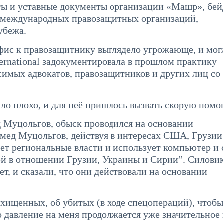
нты и уставные документы организации «Машр», бе
и международных правозащитных организаций,
убежа.
фис к правозащитнику выглядело угрожающе, и мог
ternational задокументировала в прошлом практику
имых адвокатов, правозащитников и других лиц со
ло плохо, и для неё пришлось вызвать скорую помо
д Муцольгов, обыск проводился на основании
омед Муцольгов, действуя в интересах США, Грузии
ет региональные власти и использует компьютер и 
ей в отношении Грузии, Украины и Сирии”. Силови
ет, и сказали, что они действовали на основании
охищенных, об убитых (в ходе спецопераций), чтоб
то давление на меня продолжается уже значительное