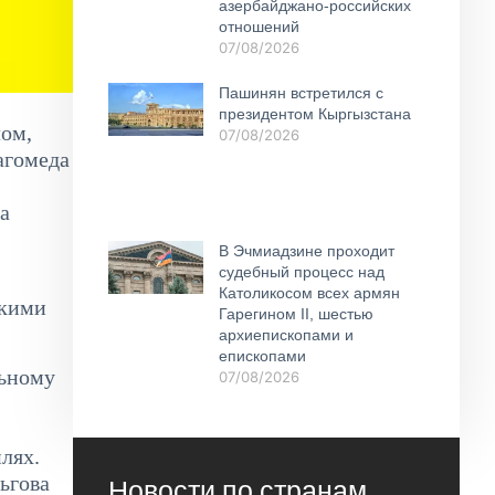
азербайджано-российских
отношений
07/08/2026
Пашинян встретился с
президентом Кыргызстана
лом,
07/08/2026
агомеда
а
В Эчмиадзине проходит
судебный процесс над
Католикосом всех армян
скими
Гарегином II, шестью
архиепископами и
епископами
льному
07/08/2026
лях.
ьгова
Новости по странам