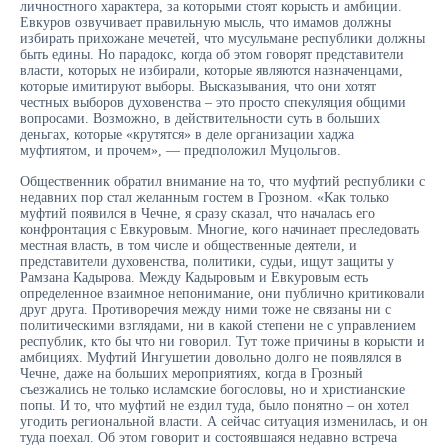
личностного характера, за которыми стоят корысть и амбиции.
Евкуров озвучивает правильную мысль, что имамов должны
избирать прихожане мечетей, что мусульмане республики должны
быть едины. Но парадокс, когда об этом говорят представители
власти, которых не избирали, которые являются назначенцами,
которые имитируют выборы. Высказывания, что они хотят
честных выборов духовенства – это просто спекуляция общими
вопросами. Возможно, в действительности суть в больших
деньгах, которые «крутятся» в деле организации хаджа
муфтиятом, и прочем», — предположил Муцольгов.
Общественник обратил внимание на то, что муфтий республики с
недавних пор стал желанным гостем в Грозном. «Как только
муфтий появился в Чечне, я сразу сказал, что началась его
конфронтация с Евкуровым. Многие, кого начинает преследовать
местная власть, в том числе и общественные деятели, и
представители духовенства, политики, судьи, ищут защиты у
Рамзана Кадырова. Между Кадыровым и Евкуровым есть
определенное взаимное непонимание, они публично критиковали
друг друга. Противоречия между ними тоже не связаны ни с
политическими взглядами, ни в какой степени не с управлением
республик, кто бы что ни говорил. Тут тоже причины в корысти и
амбициях. Муфтий Ингушетии довольно долго не появлялся в
Чечне, даже на больших мероприятиях, когда в Грозный
съезжались не только исламские богословы, но и христианские
попы. И то, что муфтий не ездил туда, было понятно – он хотел
угодить региональной власти. А сейчас ситуация изменилась, и он
туда поехал. Об этом говорит и состоявшаяся недавно встреча