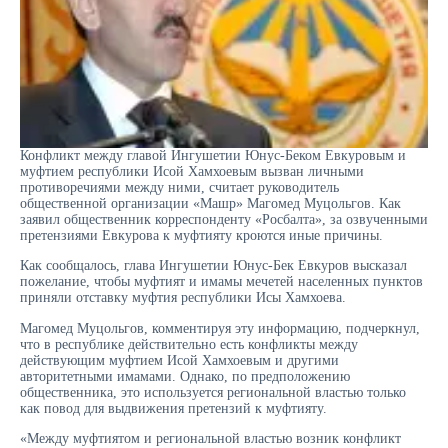
Конфликт между главой Ингушетии Юнус-Беком Евкуровым и
муфтием республики Исой Хамхоевым вызван личными
противоречиями между ними, считает руководитель
общественной организации «Машр» Магомед Муцольгов. Как
заявил общественник корреспонденту «Росбалта», за озвученными
претензиями Евкурова к муфтияту кроются иные причины.
Как сообщалось, глава Ингушетии Юнус-Бек Евкуров высказал
пожелание, чтобы муфтият и имамы мечетей населенных пунктов
приняли отставку муфтия республики Исы Хамхоева.
Магомед Муцольгов, комментируя эту информацию, подчеркнул,
что в республике действительно есть конфликты между
действующим муфтием Исой Хамхоевым и другими
авторитетными имамами. Однако, по предположению
общественника, это используется региональной властью только
как повод для выдвижения претензий к муфтияту.
«Между муфтиятом и региональной властью возник конфликт