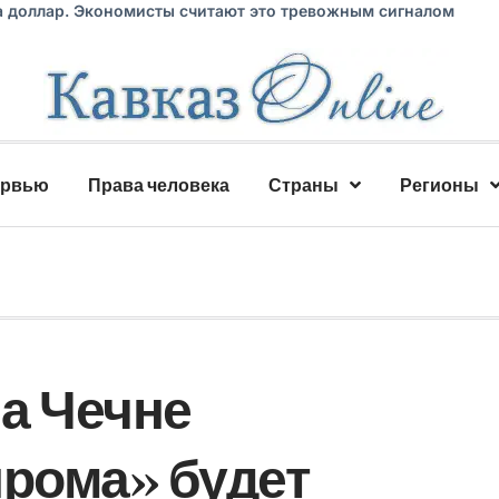
а доллар. Экономисты считают это тревожным сигналом
ервью
Права человека
Страны
Регионы
а Чечне
рома» будет