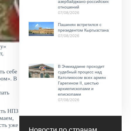
азербайджано-российских
отношений
07/08/2026
Пашинян встретился с
президентом Кыргызстана
07/08/2026
му»
т,
В Эчмиадзине проходит
ть себе
судебный процесс над
Католикосом всех армян
ром». В
Гарегином II, шестью
е
архиепископами и
лать
епископами
07/08/2026
ить НПЗ
маем,
сть уже
Новости по странам