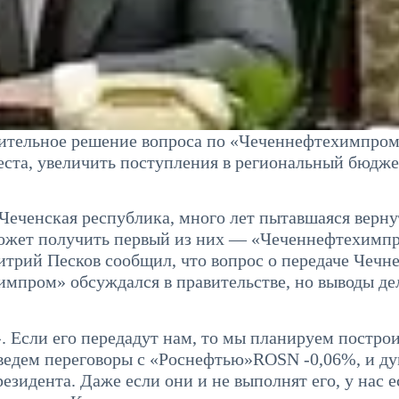
жительное решение вопроса по «Чеченнефтехимпро
еста, увеличить поступления в региональный бюдже
Чеченская республика, много лет пытавшаяся верну
может получить первый из них — «Чеченнефтехимп
итрий Песков сообщил, что вопрос о передаче Чечн
пром» обсуждался в правительстве, но выводы де
. Если его передадут нам, то мы планируем постро
 ведем переговоры с «Роснефтью»ROSN -0,06%, и ду
езидента. Даже если они и не выполнят его, у нас е