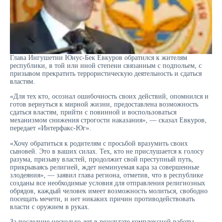
Глава Ингушетии Юнус-Бек Евкуров обратился к жителям
республики, в той или иной степени связанным с подпольем, с
призывом прекратить террористическую деятельность и сдаться
властям.
«Для тех кто, осознал ошибочность своих действий, опомнился и
готов вернуться к мирной жизни, предоставлена возможность
сдаться властям, прийти с повинной и воспользоваться
механизмом снижения строгости наказания», — сказал Евкуров,
передает «Интерфакс-Юг».
«Хочу обратиться к родителям с просьбой вразумить своих
сыновей. Это в ваших силах. Тех, кто не прислушается к голосу
разума, призыву властей, продолжит свой преступный путь,
прикрываясь религией, ждет неминуемая кара за совершенные
злодеяния», — заявил глава региона, отметив, что в республике
созданы все необходимые условия для отправления религиозных
обрядов, каждый человек имеет возможность молиться, свободно
посещать мечети, и нет никаких причин противодействовать
власти с оружием в руках.
За последние несколько лет в результате комплексной работы