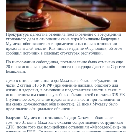
Прокуратура Дагестана отменила постановление о возбуждении
уголовного дела в отношении сына мэра Махачкалы Бадрудина
Мусаева, обвинявшегося в применении насилия в отношении
представителей власти. Как пишет издание «Черновик», об этом
сообщил источник в силовых структурах республики.
По информации собеседника, постановление было отменено еще
28 июня исполняющим обязанности прокурора Дагестана Сергеем
Беляковым.
Дело в отношении сына мэра Махачкалы было возбуждено по
части 2 статьи 318 УК РФ (применение насилия, опасного для
жизни и здоровья, в отношении представителя власти в связи с
исполнением им своих служебных обязанностей) и статьи 319 УК
(публичное оскорбление представителя власти при исполнении
им своих должностных обязанностей). 21 июня Мусаеву было
предъявлено официальное обвинение.
Бадрудин Мусаев и его знакомый Даци Хазамов обвинялись в
том, что 31 мая в Махачкале оказали сопротивление сотрудникам
ДПС, после того как полицейские остановили «Мерседес-Бенц» за
нарушение ПДД. До этого молодые люди выполняли управляемые