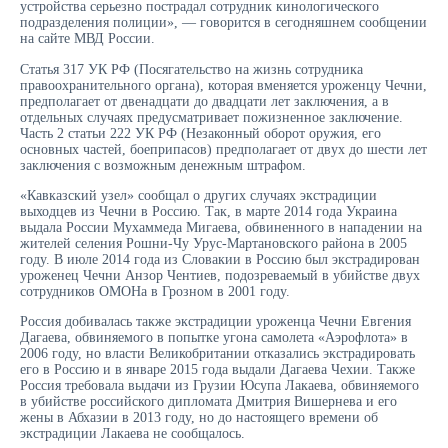
устройства серьезно пострадал сотрудник кинологического
подразделения полиции», — говорится в сегодняшнем сообщении
на сайте МВД России.
Статья 317 УК РФ (Посягательство на жизнь сотрудника
правоохранительного органа), которая вменяется уроженцу Чечни,
предполагает от двенадцати до двадцати лет заключения, а в
отдельных случаях предусматривает пожизненное заключение.
Часть 2 статьи 222 УК РФ (Незаконный оборот оружия, его
основных частей, боеприпасов) предполагает от двух до шести лет
заключения с возможным денежным штрафом.
«Кавказский узел» сообщал о других случаях экстрадиции
выходцев из Чечни в Россию. Так, в марте 2014 года Украина
выдала России Мухаммеда Мигаева, обвиненного в нападении на
жителей селения Рошни-Чу Урус-Мартановского района в 2005
году. В июле 2014 года из Словакии в Россию был экстрадирован
уроженец Чечни Анзор Чентиев, подозреваемый в убийстве двух
сотрудников ОМОНа в Грозном в 2001 году.
Россия добивалась также экстрадиции уроженца Чечни Евгения
Дагаева, обвиняемого в попытке угона самолета «Аэрофлота» в
2006 году, но власти Великобритании отказались экстрадировать
его в Россию и в январе 2015 года выдали Дагаева Чехии. Также
Россия требовала выдачи из Грузии Юсупа Лакаева, обвиняемого
в убийстве российского дипломата Дмитрия Вишернева и его
жены в Абхазии в 2013 году, но до настоящего времени об
экстрадиции Лакаева не сообщалось.