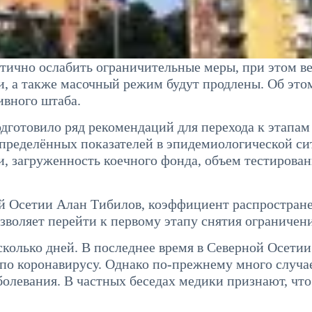
стично ослабить ограничительные меры, при этом 
и, а также масочный режим будут продлены. Об это
ивного штаба.
дготовило ряд рекомендаций для перехода к этапам
определённых показателей в эпидемиологической си
, загруженность коечного фонда, объем тестирова
й Осетии Алан Тибилов, коэффициент распростран
зволяет перейти к первому этапу снятия ограничен
сколько дней. В последнее время в Северной Осетии
по коронавирусу. Однако по-прежнему много случа
болевания. В частных беседах медики признают, что