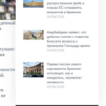
распространили фейк о
планах ЕС отправлять
мигрантов в Армению
04/08/2026
веденный
м
Азербайджан заявил, что
добился снятия с повестки
Кнессета вопроса о
признании Геноцида армян
туации:
04/08/2026
ния
Первая сессия нового
енности
парламента Армении:
оппозиция, как и
ий.
ожидалось, проявляет
активность
04/08/2026
ев
 не