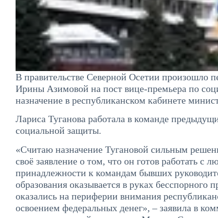
В правительстве Северной Осетии произошло пе
Ирины Азимовой на пост вице-премьера по соци
назначение в республиканском кабинете минист
Лариса Туганова работала в команде предыдущи
социальной защиты.
«Считаю назначение Тугановой сильным решени
своё заявление о том, что он готов работать с
принадлежности к командам бывших руководите
образования оказывается в руках бесспорного п
оказались на периферии внимания республиканс
освоением федеральных денег», – заявила в ко