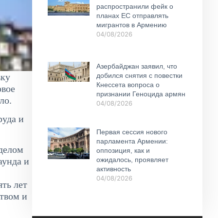
распространили фейк о
планах ЕС отправлять
мигрантов в Армению
04/08/2026
Азербайджан заявил, что
вку
добился снятия с повестки
Кнессета вопроса о
рвое
признании Геноцида армян
ло.
04/08/2026
руда и
Первая сессия нового
парламента Армении:
делом
оппозиция, как и
аунда и
ожидалось, проявляет
активность
04/08/2026
ять лет
твом и