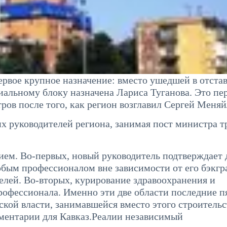
рвое крупное назначение: вместо ушедшей в отста
альному блоку назначена Лариса Туганова. Это пе
ров после того, как регион возглавил Сергей Меняй
х руководителей региона, занимая пост министра т
ем. Во-первых, новый руководитель подтверждает 
 любым профессионалом вне зависимости от его бэкгр
лей. Во-вторых, курирование здравоохранения и
рофессионала. Именно эти две области последние п
кой власти, занимавшейся вместо этого строительс
мментарии для Кавказ.Реалии независимый