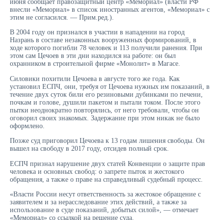
июня сообщает правозащитный центр «Мемориал» (власти РФ
внесли «Мемориал» в список иностранных агентов, «Мемориал» с
этим не согласился. — Прим.ред.).
В 2004 году он признался в участии в нападении на город
Назрань в составе незаконных вооруженных формирований, в
ходе которого погибли 78 человек и 113 получили ранения. При
этом сам Цечоев в эти дни находился на работе: он был
охранником в строительной фирме «Монолит» в Магасе.
Силовики похитили Цечоева в августе того же года. Как
установил ЕСПЧ, они, требуя от Цечоева нужных им показаний, в
течение двух суток били его резиновыми дубинками по печени,
почкам и голове, душили пакетом и пытали током. После этого
пытки неоднократно повторялись, от него требовали, чтобы он
оговорил своих знакомых. Задержание при этом никак не было
оформлено.
Позже суд приговорил Цечоева к 13 годам лишения свободы. Он
вышел на свободу в 2017 году, отсидев полный срок.
ЕСПЧ признал нарушение двух статей Конвенции о защите прав
человека и основных свобод: о запрете пыток и жестокого
обращения, а также о праве на справедливый судебный процесс.
«Власти России несут ответственность за жестокое обращение с
заявителем и за нерасследование этих действий, а также за
использование в суде показаний, добытых силой», — отмечает
«Мемориал» со ссылкой на решение суда.