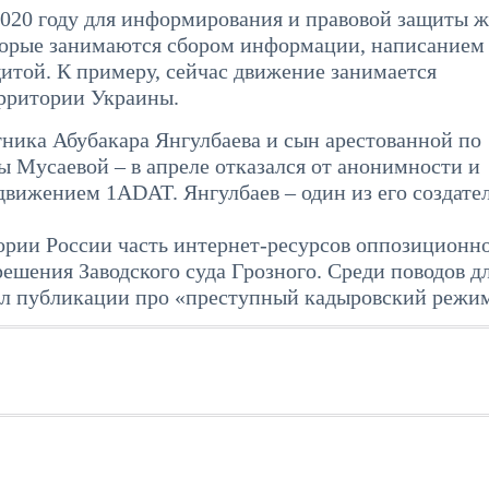
020 году для информирования и правовой защиты 
оторые занимаются сбором информации, написанием
щитой. К примеру, сейчас движение занимается
рритории Украины.
ника Абубакара Янгулбаева и сын арестованной по
 Мусаевой – в апреле отказался от анонимности и
движением 1ADAT. Янгулбаев – один из его создате
ории России часть интернет-ресурсов оппозиционн
шения Заводского суда Грозного. Среди поводов д
ал публикации про «преступный кадыровский режи