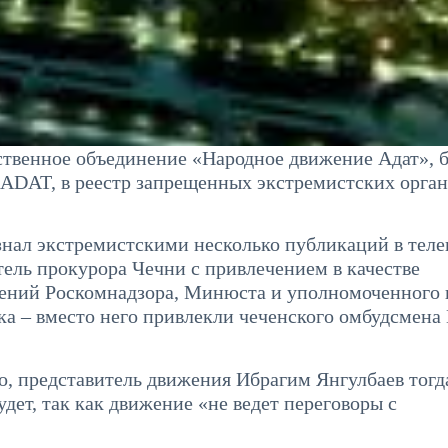
твенное объединение «Народное движение Адат», 
1ADAT, в реестр запрещенных экстремистских орган
знал экстремистскими несколько публикаций в теле
тель прокурора Чечни с привлечением в качестве
лений Роскомнадзора, Минюста и уполномоченного 
ика – вместо него привлекли чеченского омбудсмена
о, представитель движения Ибрагим Янгулбаев тогд
дет, так как движение «не ведет переговоры с