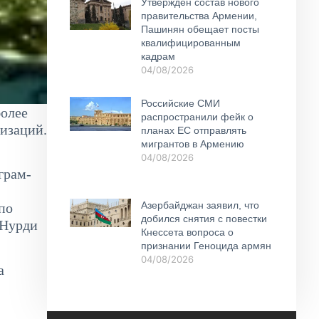
Утвержден состав нового
правительства Армении,
Пашинян обещает посты
квалифицированным
кадрам
04/08/2026
Российские СМИ
более
распространили фейк о
изаций.
планах ЕС отправлять
мигрантов в Армению
04/08/2026
грам-
Азербайджан заявил, что
по
добился снятия с повестки
 Нурди
Кнессета вопроса о
признании Геноцида армян
04/08/2026
а