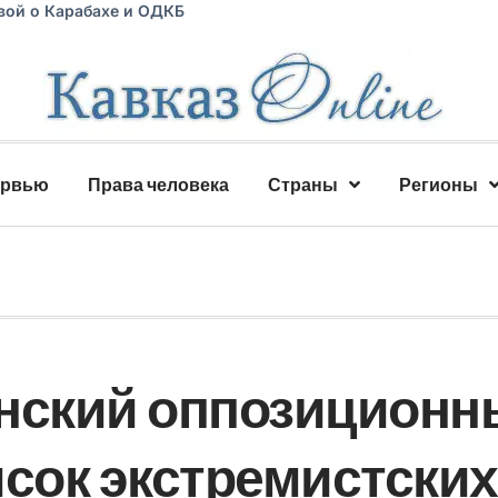
вой о Карабахе и ОДКБ
ервью
Права человека
Страны
Регионы
енский оппозиционн
исок экстремистских