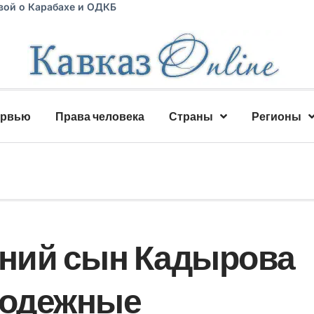
вой о Карабахе и ОДКБ
ервью
Права человека
Страны
Регионы
ний сын Кадырова
лодежные