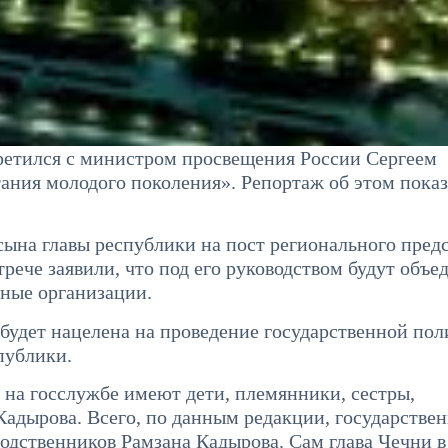
ретился с министром просвещения России Сергеем
ания молодого поколения». Репортаж об этом пока
ына главы республики на пост регионального предс
рече заявили, что под его руководством будут объ
жные организации.
 будет нацелена на проведение государственной по
публики.
 на госслужбе имеют дети, племянники, сестры,
адырова. Всего, по данным редакции, государстве
одственников Рамзана Кадырова. Сам глава Чечни в