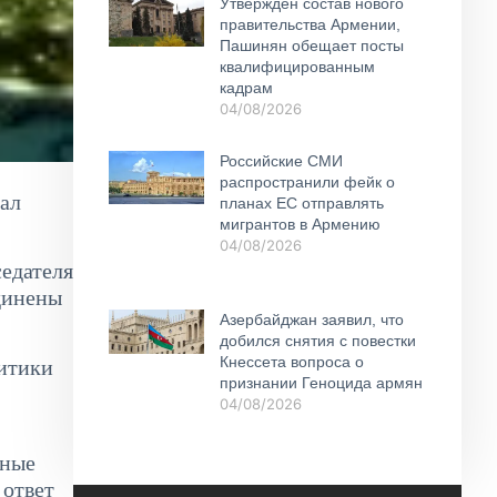
Утвержден состав нового
правительства Армении,
Пашинян обещает посты
квалифицированным
кадрам
04/08/2026
Российские СМИ
распространили фейк о
зал
планах ЕС отправлять
мигрантов в Армению
04/08/2026
едателя
единены
Азербайджан заявил, что
добился снятия с повестки
Кнессета вопроса о
литики
признании Геноцида армян
04/08/2026
нные
 ответ