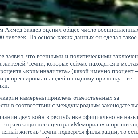
ом Ахмед Закаев оценил общее число военнопленны
0 человек. На основе каких данных он сделал такое
ев заявил, что военными и политическими заключе
х жителей Чечни, которые сейчас находятся в места
роцента «криминалитета» (какой именно процент –
ти репрессировали людей по одному признаку – их
ики.
Ичкерии намерены привлечь ответственных за
сти в соответствии с международным законодатель
чании двух войн в республике официально не назыв
го правозащитного центра «Мемориал» и организа
 пятый житель Чечни подвергся фильтрации, то ест