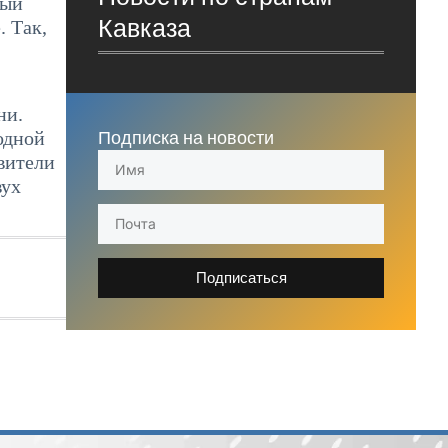
вый
Кавказа
. Так,
ни.
Подписка на новости
одной
вители
вух
Подписаться