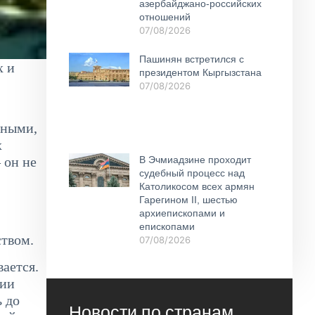
азербайджано-российских
отношений
07/08/2026
Пашинян встретился с
х и
президентом Кыргызстана
07/08/2026
нными,
х
В Эчмиадзине проходит
 он не
судебный процесс над
Католикосом всех армян
Гарегином II, шестью
архиепископами и
епископами
ством.
07/08/2026
ается.
ции
ь до
Новости по странам