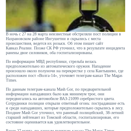
В ночь с 27 на 28 марта неизвестные обстреляли пост полиции в
Назрановском районе Ингушетии и скрылись с места
происшествия, ведется их розыск. Об этом пишет сайт
Кавказ.Реалии. Позже СК РФ уточнил, что в результате инцидента
ранены двое силовиков, оба госпитализированы.
По информации МВД республики, стрельба велась
предположительно из автоматического оружия. Нападение
произошло около полуночи на перекрестке у села Кантышево, где
расположен пост «Волга-14», уточняет телеграм-канал The Magas
Times.
По данным телеграм-канала Mash Gor, по предварительной
информации нападавших было как минимум трое, они
передвигались на автомобиле ВАЗ-21099 серебристого цвета.
Сотрудники полиции открыли ответный огонь: пострадавшие есть
и среди нападавших, которые предположительно скрылись в лесу.
Позднее Mash Gor уточнил, что раненый полицейский, 38-летний
старший лейтенант из Томской области, госпитализирован, его
состояние оценивается как удовлетворительное.
Ранее 27 марта, по данным телеграм-канала The Magas Times,