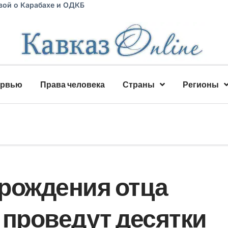
вой о Карабахе и ОДКБ
ервью
Права человека
Страны
Регионы
 рождения отца
 проведут десятки