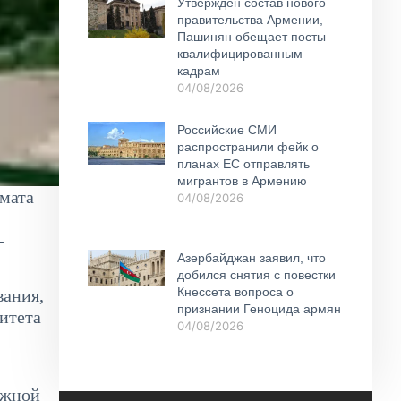
Утвержден состав нового
правительства Армении,
Пашинян обещает посты
квалифицированным
кадрам
04/08/2026
Российские СМИ
распространили фейк о
планах ЕС отправлять
мигрантов в Армению
мата
04/08/2026
-
Азербайджан заявил, что
добился снятия с повестки
Кнессета вопроса о
вания,
признании Геноцида армян
итета
04/08/2026
ежной